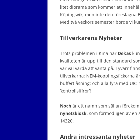
litet diorama som kommer att innehåll
Köpingsvik, men inte den föreslagna B
Med två veckors semester borde vi k
Tillverkarens Nyheter
Trots problemen i Kina har
Dekas
kunn
kvaliteten är upp till den standard s
var väl värda att vänta på. Tyvärr fi
tillverkarna: NEM-kopplingsfickorna är 
buffertlåsning; och alla fyra med UIC
‘kontrollsiffror’!
Noch
är ett namn som sällan förekomm
nyhetskiosk
, som förmodligen av en s
14320.
Andra intressanta nyheter