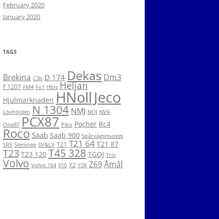
February 2020
January 2020
TAGS
Dekas
Brekina
Dm3
D 174
C3b
Heljan
F 1207
FM4
Fv1
Hbis
HNoll
Jeco
Hjulmarknaden
N 1304
NMJ
Lövhöjden
NOJ
NVR
PCX87
Pocher
Rc4
One87
Piko
Roco
Saab
Saab 900
Spårvägsmuseet
T21 64
T21 87
T21
SRS
Steninge
SV&LV
T45 328
T23
T23 120
TGOJ
Trix
Volvo
Z69
Åmål
Y2
Volvo 164
X10
Y2K