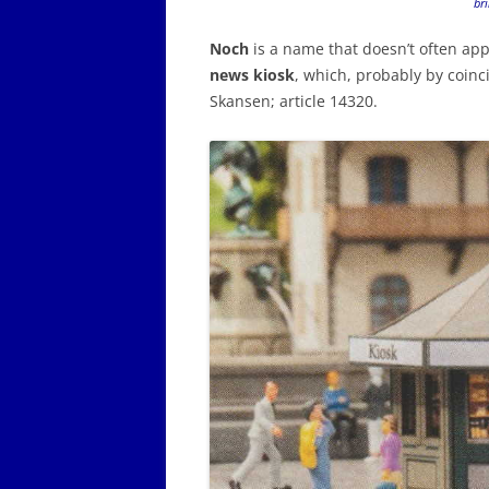
bri
Noch
is a name that doesn’t often appe
news kiosk
, which, probably by coinci
Skansen; article 14320.