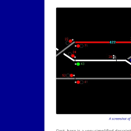
A screenshot of 
First, here is a very simplified descri