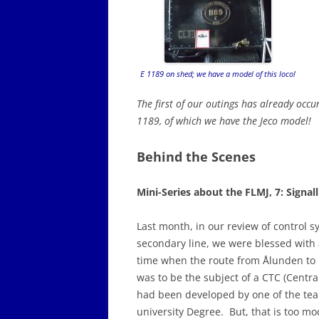
E 1189 on shed; we have a model of this loco!
The first of our outings has already occ
1189, of which we have the Jeco model!
Behind the Scenes
Mini-Series about the FLMJ, 7: Signall
Last month, in our review of control 
secondary line, we were blessed with a
time when the route from Ålunden to 
was to be the subject of a CTC (Centr
had been developed by one of the tea
university Degree. But, that is too mo