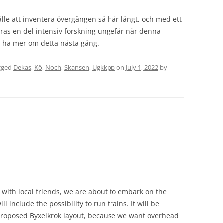
lle att inventera övergången så här långt, och med ett
ras en del intensiv forskning ungefär när denna
t ha mer om detta nästa gång.
gged
Dekas
,
Kö
,
Noch
,
Skansen
,
Ugkkpp
on
July 1, 2022
by
 with local friends, we are about to embark on the
l include the possibility to run trains. It will be
 proposed Byxelkrok layout, because we want overhead