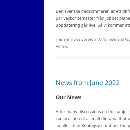
Den svenska midsommaren är ett tillfä
par veckor semester från jobbet plane
uppdatering går live! Så vi kommer at
This entry was posted in
AJ Nyheter
and ta
Adrian
.
News from June 2022
Our News
After many discussions on the subject
construction of a small diorama that wil
smaller than Köpingsvik, but not the