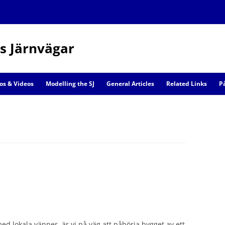
s Järnvägar
Skip
to
os & Videos
Modelling the SJ
General Articles
Related Links
P
content
Railway Models
Scenic Models
 lokala vänner, är vi på väg att påbörja bygget av ett