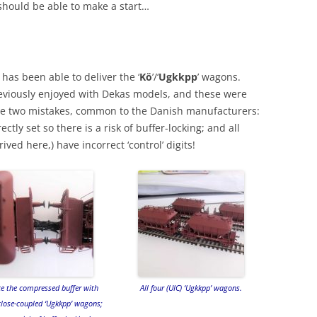
should be able to make a start…
has been able to deliver the ‘
Kö
’/‘
Ugkkpp
’ wagons.
reviously enjoyed with Dekas models, and these were
 are two mistakes, common to the Danish manufacturers:
tly set so there is a risk of buffer-locking; and all
ved here,) have incorrect ‘control’ digits!
e the compressed buffer with
All four (UIC) ‘Ugkkpp’ wagons.
close-coupled ‘Ugkkpp’ wagons;