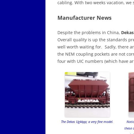
cabling. With two weeks vacation, we 
Manufacturer News
Despite the problems in China,
Dekas
Overall quality is up the standards p
well worth waiting for. Sadly, there
the NEM coupling pockets are not correc
four with UIC numbers (which have arri
The Dekas Ugkkpp; a very fine model.
Notic
these 