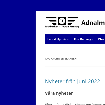
Adnalm
Latest Updates
Our Railways
Phot
AJ News
TAG ARCHIVES:
Events
SKANSEN
Nyheter från juni 2022
Våra nyheter
Efter många diskussioner om ämnet med