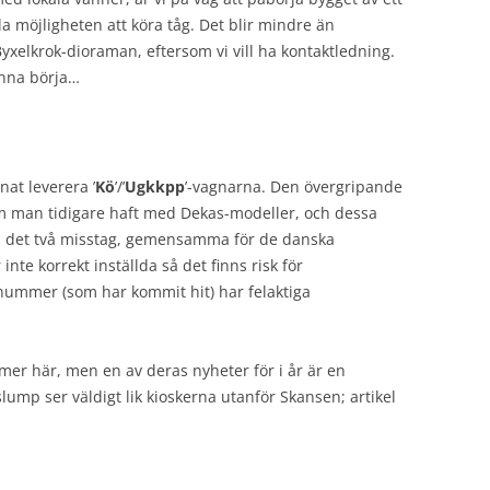
a möjligheten att köra tåg. Det blir mindre än
yxelkrok-dioraman, eftersom vi vill ha kontaktledning.
unna börja…
at leverera ’
Kö
’/’
Ugkkpp
’-vagnarna. Den övergripande
om man tidigare haft med Dekas-modeller, och dessa
nns det två misstag, gemensamma för de danska
inte korrekt inställda så det finns risk för
-nummer (som har kommit hit) har felaktiga
er här, men en av deras nyheter för i år är en
lump ser väldigt lik kioskerna utanför Skansen; artikel