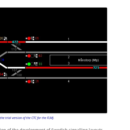
the trial version of the CTC for the FLMJ.
ption of the development of Swedish signalling layouts.