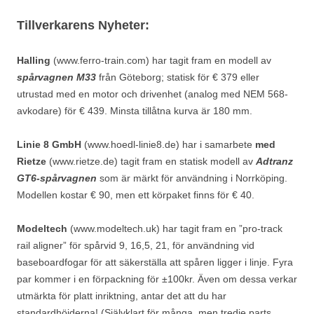
Tillverkarens Nyheter:
Halling
(www.ferro-train.com) har tagit fram en modell av
spårvagnen M33
från Göteborg; statisk för € 379 eller
utrustad med en motor och drivenhet (analog med NEM 568-
avkodare) för € 439. Minsta tillåtna kurva är 180 mm.
Linie 8 GmbH
(www.hoedl-linie8.de) har i samarbete
med
Rietze
(www.rietze.de) tagit fram en statisk modell av
Adtranz
GT6-spårvagnen
som är märkt för användning i Norrköping.
Modellen kostar € 90, men ett körpaket finns för € 40.
Modeltech
(www.modeltech.uk) har tagit fram en ”pro-track
rail aligner” för spårvid 9, 16,5, 21, för användning vid
baseboardfogar för att säkerställa att spåren ligger i linje. Fyra
par kommer i en förpackning för ±100kr. Även om dessa verkar
utmärkta för platt inriktning, antar det att du har
standardhöjderna! (Självklart för många, men tredje parts