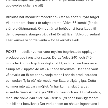
upplevelse skiljer sig åt!)
Brekina
har meddelat modeller av
Daf 66 sedan
i fyra färger.
Vi undrar om chassit är utbytbart mot Volvo 66 kombi (för de
större stötfångarna). Om det är så behöver vi bara lägga till
den diagonala stången på gallret för att få en Volvo 66 sedan!
Eller kanske vi borde vänta – för säkerhets skull!
PCX87
-modeller verkar vara mycket begränsade upplagor,
producerade i enstaka satser. Deras Volvo 240- och 740-
modeller kom och gick väldigt snabbt, och det var bara av en
slump att vi upptäckte att 740 hade tillverkats. Det hade varit
vår avsikt att få ett par av varje modell när de producerades
och sedan “fylla på” när medel var lättare tillgängliga. Detta
kommer inte att vara möjligt. Vi har kunnat slutföra det
avsedda Saab -köpet (fyra 900 coupéer och en 900 cabriolet),
men inte Volvo 240 eller 740 -serien. (Vi har tillräckligt för att
inte bli helt besvikna!) Det verkar som att nästan ingenstans i