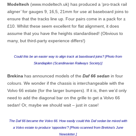
Modeltech
(www.modeltech.uk) has produced a ‘pro-track rail
aligner’ for gauges 9, 16,5, 21mm for use at baseboard joins to
ensure that the tracks line up. Four pairs come in a pack for ±
£10. Whilst these seem excellent for flat alignment, it does
assume that you have the heights standardised! (Obvious to
many, but third-party experience differs!)
Could this be an easier way to align track at baseboard joins? [Photo from
Skandiapilen (Scandinavian Railways Society)]
Brekina
has announced models of the
Daf 66 sedan
in four
colours. We wonder if the chassis is interchangeable with the
Volvo 66 estate (for the larger bumpers). If it is, then we’d only
need to add the diagonal bar on the grille to get a Volvo 66
sedan! Or, maybe we should wait – just in case!
The Daf 66 became the Volvo 66. How easily could this Daf sedan be mixed with
a Volvo estate to produce ‘opposites’? [Photo scanned from Brekina’s June
Newsletter.]