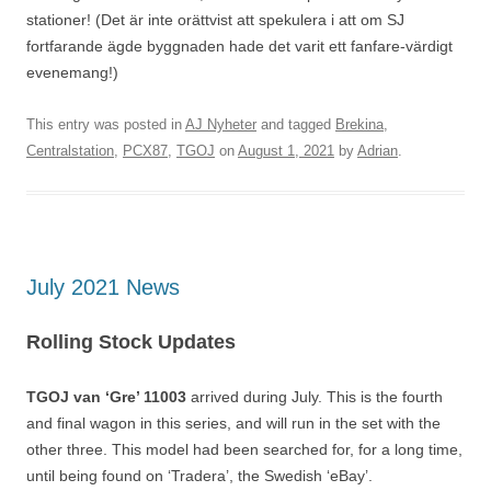
stationer! (Det är inte orättvist att spekulera i att om SJ
fortfarande ägde byggnaden hade det varit ett fanfare-värdigt
evenemang!)
This entry was posted in
AJ Nyheter
and tagged
Brekina
,
Centralstation
,
PCX87
,
TGOJ
on
August 1, 2021
by
Adrian
.
July 2021 News
Rolling Stock Updates
TGOJ van ‘Gre’ 11003
arrived during July. This is the fourth
and final wagon in this series, and will run in the set with the
other three. This model had been searched for, for a long time,
until being found on ‘Tradera’, the Swedish ‘eBay’.