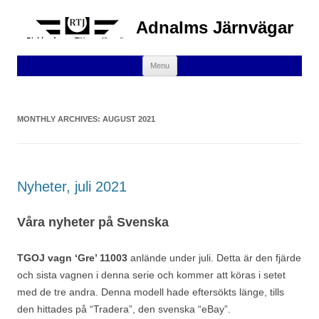
Adnalms Järnvägar
Skip
Menu
to
content
MONTHLY ARCHIVES:
AUGUST 2021
Nyheter, juli 2021
Våra nyheter på Svenska
TGOJ vagn ‘Gre’ 11003
anlände under juli. Detta är den fjärde
och sista vagnen i denna serie och kommer att köras i setet
med de tre andra. Denna modell hade eftersökts länge, tills
den hittades på “Tradera”, den svenska “eBay”.