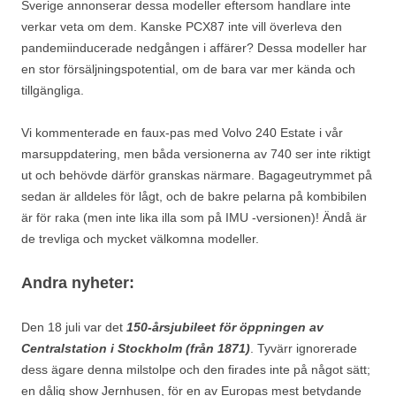
Sverige annonserar dessa modeller eftersom handlare inte
verkar veta om dem. Kanske PCX87 inte vill överleva den
pandemiinducerade nedgången i affärer? Dessa modeller har
en stor försäljningspotential, om de bara var mer kända och
tillgängliga.
Vi kommenterade en faux-pas med Volvo 240 Estate i vår
marsuppdatering, men båda versionerna av 740 ser inte riktigt
ut och behövde därför granskas närmare. Bagageutrymmet på
sedan är alldeles för lågt, och de bakre pelarna på kombibilen
är för raka (men inte lika illa som på IMU -versionen)! Ändå är
de trevliga och mycket välkomna modeller.
Andra nyheter:
Den 18 juli var det
150-årsjubileet för öppningen av
Centralstation i Stockholm (från 1871)
. Tyvärr ignorerade
dess ägare denna milstolpe och den firades inte på något sätt;
en dålig show Jernhusen, för en av Europas mest betydande