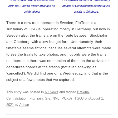
Centralstation was opened on 18th
HectorRail’s 243 001 in Flixtrain livery
July 1871, but its owner arranged no
stands at Centralstation before taking
celebrations!
a train to Göteborg.
There is a new train operator in Sweden; FlixTrain is a
subsidiary of FlixBus, operating mostly in Germany, but now in
Sweden also; the trains are on the route between Stockholm
and Göteborg, with a low-budget fare. Unfortunately, their
timetable seems fictional because several attempts were made
to see the trains to take photos, and not only were the trains
not there, but there was no mention of them on the arrivals or
departures boards at the station (not even shewing as
‘cancelled’). We did find one on a Wednesday, and that is the
subject of a few photos that we captured.
This entry was posted in
AJ News
and tagged
Brekina
,
Centralstation
,
FlixTrain
,
Gre
,
NMJ
,
PCX87
,
TGOJ
on
August 1,
2021
by
Adrian
.