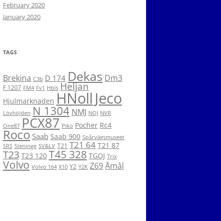
February 2020
January 2020
TAGS
Dekas
Brekina
Dm3
D 174
C3b
Heljan
F 1207
FM4
Fv1
Hbis
HNoll
Jeco
Hjulmarknaden
N 1304
NMJ
Lövhöjden
NOJ
NVR
PCX87
Pocher
Rc4
One87
Piko
Roco
Saab
Saab 900
Spårvägsmuseet
T21 64
T21 87
T21
SRS
Steninge
SV&LV
T45 328
T23
T23 120
TGOJ
Trix
Volvo
Z69
Åmål
Y2
Volvo 164
X10
Y2K