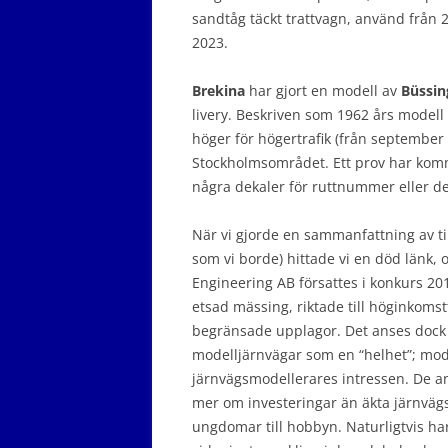
sandtåg täckt trattvagn, använd från 2
2023.
Brekina
har gjort en modell av
Büssin
livery. Beskriven som 1962 års modell 
höger för högertrafik (från september 
Stockholmsområdet. Ett prov har kommi
några dekaler för ruttnummer eller de
När vi gjorde en sammanfattning av til
som vi borde) hittade vi en död länk, 
Engineering AB försattes i konkurs 2
etsad mässing, riktade till höginkomst
begränsade upplagor. Det anses dock 
modelljärnvägar som en “helhet”; mode
järnvägsmodellerares intressen. De an
mer om investeringar än äkta järnvägs
ungdomar till hobbyn. Naturligtvis har