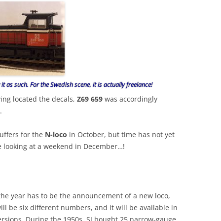
as such. For the Swedish scene, it is actually freelance!
ing located the decals,
Z69 659
was accordingly
.
uffers for the
N-loco
in October, but time has not yet
re looking at a weekend in December…!
the year has to be the announcement of a new loco,
ll be six different numbers, and it will be available in
versions. During the 1950s, SJ bought 25 narrow-gauge