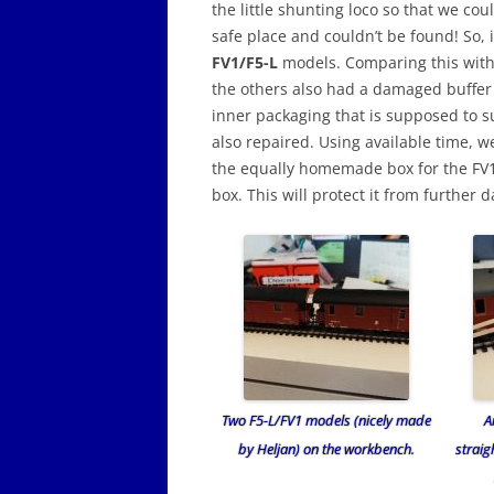
the little shunting loco so that we co
safe place and couldn’t be found! So, 
FV1/F5-L
models. Comparing this with 
the others also had a damaged buffer
inner packaging that is supposed to 
also repaired. Using available time, w
the equally homemade box for the FV1
box. This will protect it from further
Two F5-L/FV1 models (nicely made
A
by Heljan) on the workbench.
straig