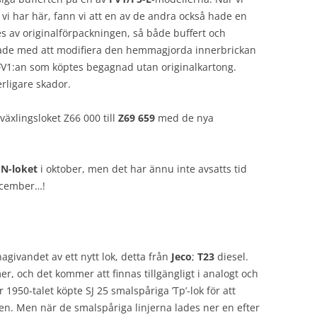
i har här, fann vi att en av de andra också hade en
s av originalförpackningen, så både buffert och
utade med att modifiera den hemmagjorda innerbrickan
 FV1:an som köptes begagnad utan originalkartong.
rligare skador.
växlingsloket Z66 000 till
Z69 659
med de nya
l
N-loket
i oktober, men det har ännu inte avsatts tid
december…!
agivandet av ett nytt lok, detta från
Jeco
;
T23
diesel.
r, och det kommer att finnas tillgängligt i analogt och
r 1950-talet köpte SJ 25 smalspåriga ’Tp’-lok för att
n. Men när de smalspåriga linjerna lades ner en efter