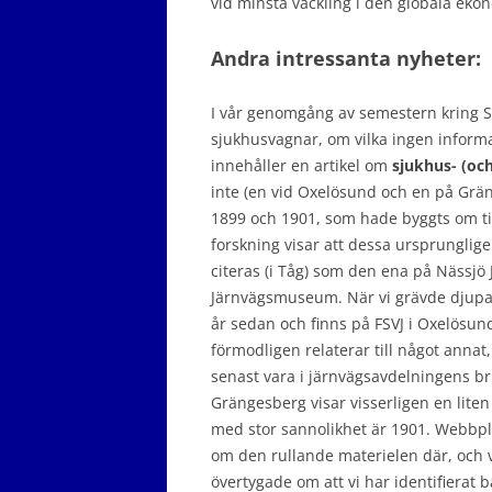
vid minsta vackling i den globala ekono
Andra intressanta nyheter:
I vår genomgång av semestern kring Sv
sjukhusvagnar, om vilka ingen informat
innehåller en artikel om
sjukhus- (oc
inte (en vid Oxelösund och en på Grän
1899 och 1901, som hade byggts om til
forskning visar att dessa ursprungli
citeras (i Tåg) som den ena på Nässj
Järnvägsmuseum. När vi grävde djupare
år sedan och finns på FSVJ i Oxelösund.
förmodligen relaterar till något annat,
senast vara i järnvägsavdelningens br
Grängesberg visar visserligen en lite
med stor sannolikhet är 1901. Webbp
om den rullande materielen där, och vi 
övertygade om att vi har identifierat 