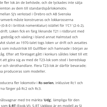
ade fler lok än de behövde, och de lyckades inte sälja
femton av dem till standardspårlokomotiv.
llan SJ’s verkstad i Örebro och AB Svenska
t ramverk måste konstrueras och lokkarosserna
0-8-0 i brittisk nomenklatur) istället för 1’C1′ (2-6-2),
rift. Loken fick en färg liknande T21 i rödbrunt med
i godståg och växling i bland annat Halmstad och
ot slutet av 1970-talet togs loken ur drift och avsattes
s som industrilok till Gullfiber och hamnade i början av
g. Efter att företaget gått i konkurs såldes loket till ett
t att göra sig av med de T23-lok som stod i beredskap
ar och skrothandlare. Flera T23-lok är därför bevarade;
ska produceras som modeller.
roducera fler lokomotiv i
Rc-serien
, inklusive Rc1 och
rna färger på Rc2 och Rc3.
målsvagnar med tre märkta ’
Udg
’, lämpliga för den
ar som
S-RT
(Epok-VI). S-RT Ugkkpp är en modell av SJ