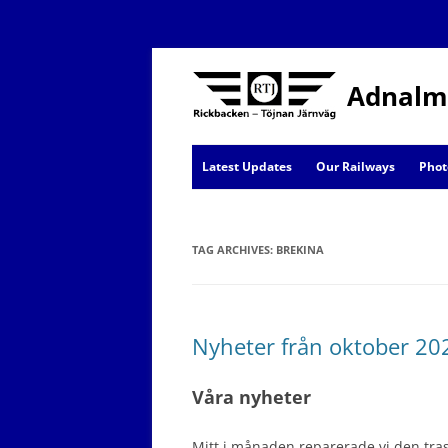
Adnalm
Latest Updates
Our Railways
Phot
AJ News
TAG ARCHIVES:
Events
BREKINA
Nyheter från oktober 20
Våra nyheter
Mitt i månaden reparerade vi den tra