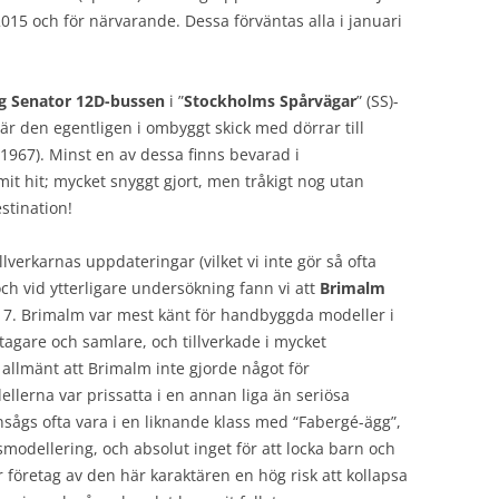
015 och för närvarande. Dessa förväntas alla i januari
g Senator 12D-bussen
i ”
Stockholms Spårvägar
” (SS)-
är den egentligen i ombyggt skick med dörrar till
1967). Minst en av dessa finns bevarad i
t hit; mycket snyggt gjort, men tråkigt nog utan
stination!
lverkarnas uppdateringar (vilket vi inte gör så ofta
och vid ytterligare undersökning fann vi att
Brimalm
017. Brimalm var mest känt för handbyggda modeller i
tagare och samlare, och tillverkade i mycket
allmänt att Brimalm inte gjorde något för
llerna var prissatta i en annan liga än seriösa
sågs ofta vara i en liknande klass med “Fabergé-ägg”,
modellering, och absolut inget för att locka barn och
 företag av den här karaktären en hög risk att kollapsa