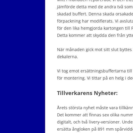
jämförde detta med de andra två som v
skadad buffert. Denna skada orsakade
förpackning har modifierats. Vi avsl
för den lika hemgjorda kartongen till
Detta kommer att skydda den från ytte
När månaden gick mot sitt slut byttes 
dekalerna.
Vi tog emot ersättningsbuffertarna til
för montering. Vi tittar på en helg i 
Tillverkarens Nyheter:
Årets största nyhet måste vara tillkänn
Det kommer att finnas sex olika numme
digitalt, och två livery-versioner. Unde
ersätta ångloken på 891 mm spårvidde