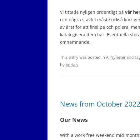
Vi tittade nyligen ordentligt på
vår he
och några stavfel måste också korrige
av året för att finslipa och polera, m
katalogisera dem här. Eventuella stora
omnämnande.
This entry was posted in
AJ Nyheter
and ta
by
Adrian
.
News from October 202
Our News
With a work-free weekend mid-month, 