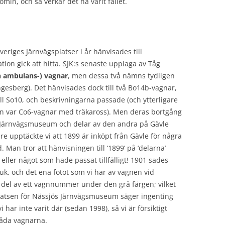
min, och så verkar det ha varit fallet.
eriges Järnvägsplatser i år hänvisades till
ion gick att hitta. SJK:s senaste upplaga av Tåg
h ambulans-) vagnar
, men dessa två nämns tydligen
gesberg). Det hänvisades dock till två Bo14b-vagnar,
l So10, och beskrivningarna passade (och ytterligare
gen var Co6-vagnar med träkaross). Men deras bortgång
ö Järnvägsmuseum och delar av den andra på Gävle
 upptäckte vi att 1899 är inköpt från Gävle för några
 Man tror att hänvisningen till ‘1899’ på ‘delarna’
 eller något som hade passat tillfälligt! 1901 sades
uk, och det ena fotot som vi har av vagnen vid
n del av ett vagnnummer under den grå färgen; vilket
latsen för Nässjös Järnvägsmuseum säger ingenting
har inte varit där (sedan 1998), så vi är försiktigt
båda vagnarna.