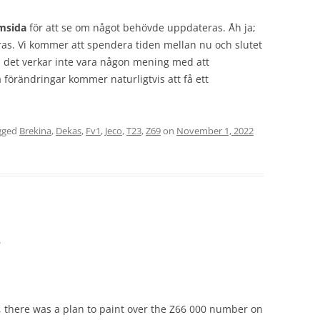
msida
för att se om något behövde uppdateras. Åh ja;
ras. Vi kommer att spendera tiden mellan nu och slutet
en det verkar inte vara någon mening med att
 förändringar kommer naturligtvis att få ett
gged
Brekina
,
Dekas
,
Fv1
,
Jeco
,
T23
,
Z69
on
November 1, 2022
2
there was a plan to paint over the Z66 000 number on