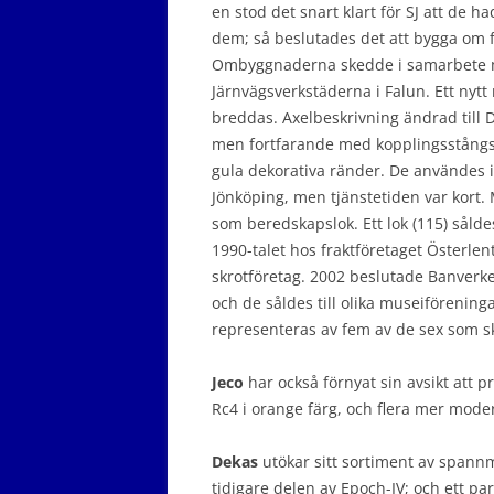
en stod det snart klart för SJ att de h
dem; så beslutades det att bygga om 
Ombyggnaderna skedde i samarbete me
Järnvägsverkstäderna i Falun. Ett nyt
breddas. Axelbeskrivning ändrad till D (
men fortfarande med kopplingsstångsd
gula dekorativa ränder. De användes 
Jönköping, men tjänstetiden var kort. M
som beredskapslok. Ett lok (115) sålde
1990-talet hos fraktföretaget Österlentå
skrotföretag. 2002 beslutade Banverke
och de såldes till olika museiförening
representeras av fem av de sex som 
Jeco
har också förnyat sin avsikt att p
Rc4 i orange färg, och flera mer mode
Dekas
utökar sitt sortiment av spann
tidigare delen av Epoch-IV; och ett p