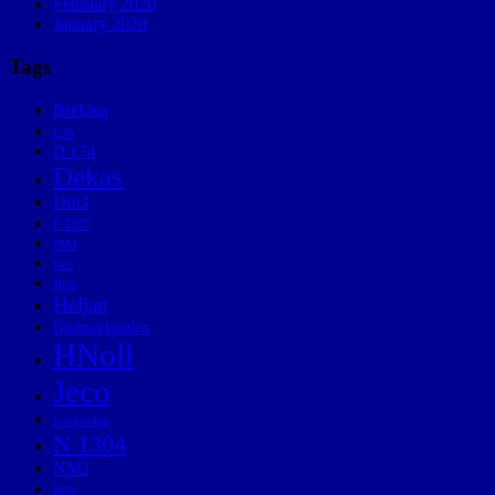
February 2020
January 2020
Tags
Brekina
C3b
D 174
Dekas
Dm3
F 1207
FM4
Fv1
Hbis
Heljan
Hjulmarknaden
HNoll
Jeco
Lövhöjden
N 1304
NMJ
NOJ