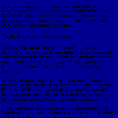
Roco
har annonserat en annan version av deras
Dm3
lok;
artikelnummer 7500006 är i tidigare skick (nummerserier 834-845,
942-957, 968-986, inte 1201-1250), men fotot är ett montage och de
faktiska löpande numren är inte kända. Det finns även AC- och
DCC-versioner med olika artikelnummer.
Andra intressanta nyheter
Den årliga
Hjulmarknaden
ägde rum på Solna i slutet av
november, en vecka tidigare än den vanliga ”lördagen samma helg
som första söndagen i advent”. På grund av förvirringen om datumet
(som också hade citerats fel ett tag) ställdes långdistansbesökare
(våra vänner och andra från Storbritannien, till exempel) upp och
deltog inte.
Ändå kunde vi köpa en modellbil. En ganska speciell sådan, och
modellen byggdes från grunden (så den är lite sällsynt och var inte
billig, men inte för dyr heller). Det är en
Kalmar Tjorven
441-C;
ett fordon som används av Posten. De hade ett Daf-44-chassi och
tillverkades i början av 1970-talet, men togs ur drift under 1976.
SJ har stängt alla biljettkontor och tagit bort alla biljettautomater.
Detta betyder inte att resan är gratis; passagerare måste köpa online
via hemsidan eller deras app. Vissa användares erfarenhet är att