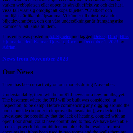
varken webbplatsen eller appen är särskilt effektiva; och det har i
vissa fall visat sig omöjligt att köpa biljetter. “Chatbot” och
kundtjänst är lika ohjälpsamma. Vi känner till minst två andra
biljettleverantörer, och om våra undersökningar är framgångsrika
kommer vi att länka till dem.
This entry was posted in
AJ Nyheter
and tagged
Dekas
,
Dm3
,
Hbis
,
Hjulmarknaden
,
Kalmar Tjorven
,
Roco
on
December 1, 2023
by
Adrian
.
News from November 2023
Our News
There has been no activity on our models during November.
Understandably, there will be no RTJ news for a few months, yet.
The basement where the RTJ will be built was considered, at
inspection, to be damp. Before commencing any digging around the
house outside (in order to improve the insulation), we decided to
investigate the possibility that the lack of heating, coupled with an
open floor drain, could have contributed to this. We have been able
to use a powerful dehumidifier, and already the results are most
encouraging: it has been used in two rooms and the walls there are