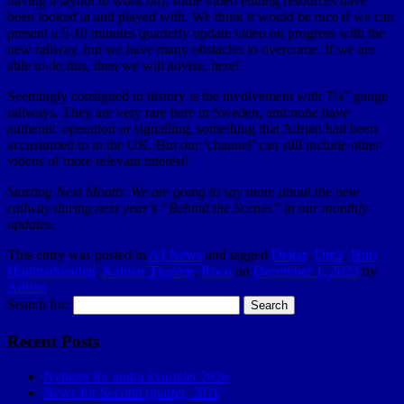
having a layout to work on), some video editing resources have
been looked at and played with. We think it would be nice if we can
present a 5-10 minutes quarterly update video on progress with the
new railway, but we have many obstacles to overcome. If we are
able to do this, then we will advise, here!
Seemingly consigned to history is the involvement with 7¼” gauge
railways. They are very rare here in Sweden, and none have
authentic operation or signalling, something that Adrian had been
accustomed to in the UK. But our ‘channel’ can still include other
videos of more relevant interest!
Starting Next Month: We are going to say more about the new
railway during next year’s “Behind the Scenes” in our monthly
updates.
This entry was posted in
AJ News
and tagged
Dekas
,
Dm3
,
Hbis
,
Hjulmarknaden
,
Kalmar Tjorven
,
Roco
on
December 1, 2023
by
Adrian
.
Search for:
Recent Posts
Nyheter för andra kvartalet 2026
News for Second quarter, 2026