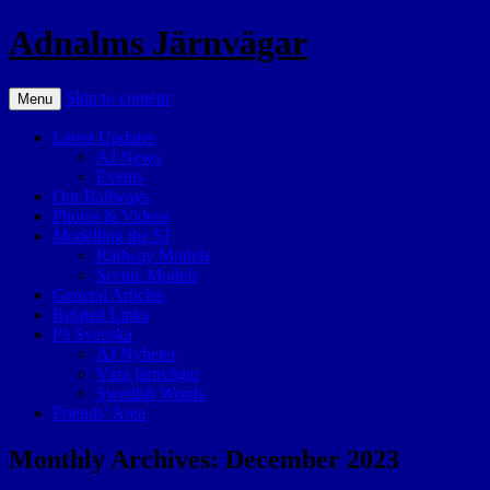
Adnalms Järnvägar
Skip to content
Menu
Latest Updates
AJ News
Events
Our Railways
Photos & Videos
Modelling the SJ
Railway Models
Scenic Models
General Articles
Related Links
På Svenska
AJ Nyheter
Våra järnvägar
Swedish Words
Friends’ Area
Monthly Archives:
December 2023