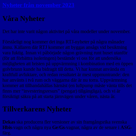
Nyheter från november 2023
Våra Nyheter
Det har inte varit någon aktivitet på våra modeller under november.
Förståeligt nog kommer det inga RTJ-nyheter på några månader
ännu. Källaren där RTJ kommer att byggas ansågs vid besiktning
vara fuktig. Innan vi påbörjade någon grävning runt huset utanför
(för att förbättra isoleringen) bestämde vi oss för att undersöka
möjligheten att bristen på uppvärmning i kombination med en öppen
golvbrunn kunde ha bidragit till detta. Vi har kunnat använda en
kraftfull avfuktare, och redan resultatet är mest uppmuntrande: den
har använts i två rum och väggarna där är nu torra. Uppvärmning
kommer att tillhandahållas härnäst (en luftpump måste vänta tills det
finns mer “investeringsresurs” (pengar) tillgängliga), och vi är
försiktigt säkra på att starta järnvägen under våren, nästa år.
Tillverkarens Nyheter
Dekas
ska producera fler versioner av sin framgångsrika svenska
Hbis
-vagn och några nya
Ge
/
Gs
-vagnar, några av de senare i
ASG
-
färg.