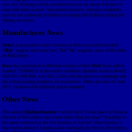
now dry. Heating will be provided next (an air pump will have to
wait until there is more ‘investment resource’ (money) available),
and we are cautiously confident of starting the Railway during the
Spring, next year.
Manufacturer News
Dekas
is to produce more versions of their successful Swedish
‘
Hbis
‘ wagon, and some new ‘
Ge
‘/’
Gs
‘ wagons, some of the latter
in
ASG
livery.
Roco
has announced a different version of their
Dm3
loco; article
number 7500006 is in the earlier condition (number series 834-845,
942-957, 968-986, not 1201-1250), but the photo is a montage and
the actual running numbers are not known. There are also AC and
DCC versions with different article numbers.
Other News
The annual
Hjulmarknaden
(“wheel fayre”) took place at Solna at
the end of November, one week earlier than the usual “Saturday of
the same weekend as the first Sunday in Advent” (first Sunday is
four weeks before Christmas (not essentially the first in December),