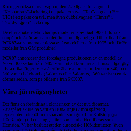
Roco ger också ut nya vagnar; den 2-axliga stridsvagnen i
“Koppartrans”-lackering i ett paket om två, “Teu”-vagnen (före
UIC) i ett paket om två, men även dubbelvagnen “Himrrs” i
“Nordwaggon”-lackering.
De efterlängtade Minichamps-modellerna av Saab 900 3-dörrars
coupé och 2-dörrars cabriolet finns nu tillgängliga. Till skillnad från
PCX87-versionerna är dessa av årsmodellerna från 1995 och därför
modeller från GM-produkter!
PCX87 annonserar den föreslagna produktionen av en modell av
Volvo 360 sedan från 1985, som initialt kommer att finnas tillgänglig
i fyra olika färger. Vissa återförsäljare annonserar den som 340, men
340 var en halvkombi (3-dörrars eller 5-dörrars), 360 var bara en 4-
dörrars sedan, som på bilderna från PCX87.
Våra järnvägsnyheter
Det finns en förändring i planeringen av det nya dioramat.
Zätaspåret skulle ha varit en H0n2-linje (7 mm spårvidd),
representerande 600 mm spårvidd, som gick från Kållstorp (på
H0n3-linjen) till en skuggstation som skulle identifieras som
Hemsjön. Vi har beslutat att den europeiska H0f-identiteten (även
känd som H0i) (6½ mm spårvidd) skulle vara mer lämplig för denna