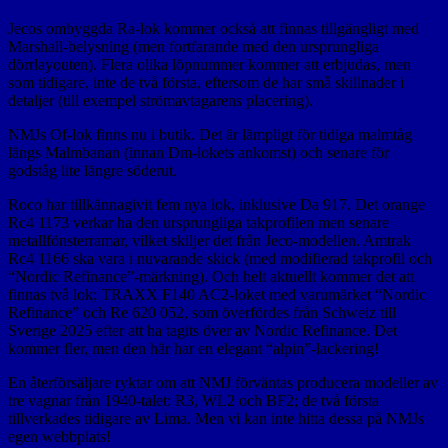
Jecos ombyggda Ra-lok kommer också att finnas tillgängligt med
Marshall-belysning (men fortfarande med den ursprungliga
dörrlayouten). Flera olika löpnummer kommer att erbjudas, men
som tidigare, inte de två första, eftersom de har små skillnader i
detaljer (till exempel strömavtagarens placering).
NMJs Of-lok finns nu i butik. Det är lämpligt för tidiga malmtåg
längs Malmbanan (innan Dm-lokets ankomst) och senare för
godståg lite längre söderut.
Roco har tillkännagivit fem nya lok, inklusive Da 917. Det orange
Rc4 1173 verkar ha den ursprungliga takprofilen men senare
metallfönsterramar, vilket skiljer det från Jeco-modellen. Amtrak
Rc4 1166 ska vara i nuvarande skick (med modifierad takprofil och
“Nordic Refinance”-märkning). Och helt aktuellt kommer det att
finnas två lok; TRAXX F140 AC2-loket med varumärket “Nordic
Refinance” och Re 620 052, som överfördes från Schweiz till
Sverige 2025 efter att ha tagits över av Nordic Refinance. Det
kommer fler, men den här har en elegant “alpin”-lackering!
En återförsäljare ryktar om att NMJ förväntas producera modeller av
tre vagnar från 1940-talet: R3, WL2 och BF2; de två första
tillverkades tidigare av Lima. Men vi kan inte hitta dessa på NMJs
egen webbplats!