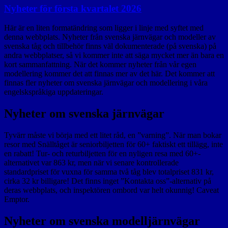
Nyheter för första kvartalet 2026
Här är en liten formatändring som ligger i linje med syftet med
denna webbplats. Nyheter från svenska järnvägar och modeller av
svenska tåg och tillbehör finns väl dokumenterade (på svenska) på
andra webbplatser, så vi kommer inte att säga mycket mer än bara en
kort sammanfattning. När det kommer nyheter från vår egen
modellering kommer det att finnas mer av det här. Det kommer att
finnas fler nyheter om svenska järnvägar och modellering i våra
engelskspråkiga uppdateringar.
Nyheter om svenska järnvägar
Tyvärr måste vi börja med ett litet råd, en ”varning”. När man bokar
resor med Snälltåget är seniorbiljetten för 60+ faktiskt ett tillägg, inte
en rabatt! Tur- och returbiljetten för en nyligen resa med 60+-
alternativet var 863 kr, men när vi senare kontrollerade
standardpriset för vuxna för samma två tåg blev totalpriset 831 kr,
cirka 32 kr billigare! Det finns inget ”Kontakta oss”-alternativ på
deras webbplats, och inspektören ombord var helt okunnig! Caveat
Emptor.
Nyheter om svenska modelljärnvägar