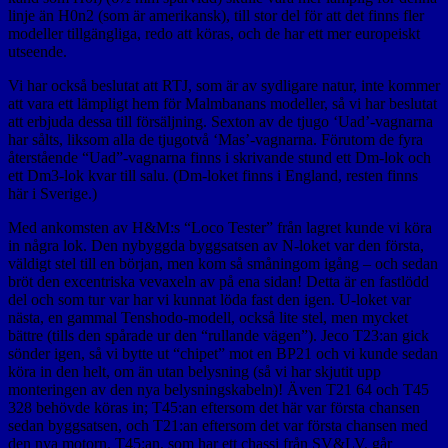
linje än H0n2 (som är amerikansk), till stor del för att det finns fler
modeller tillgängliga, redo att köras, och de har ett mer europeiskt
utseende.
Vi har också beslutat att RTJ, som är av sydligare natur, inte kommer
att vara ett lämpligt hem för Malmbanans modeller, så vi har beslutat
att erbjuda dessa till försäljning. Sexton av de tjugo ‘Uad’-vagnarna
har sålts, liksom alla de tjugotvå ‘Mas’-vagnarna. Förutom de fyra
återstående “Uad”-vagnarna finns i skrivande stund ett Dm-lok och
ett Dm3-lok kvar till salu. (Dm-loket finns i England, resten finns
här i Sverige.)
Med ankomsten av H&M:s “Loco Tester” från lagret kunde vi köra
in några lok. Den nybyggda byggsatsen av N-loket var den första,
väldigt stel till en början, men kom så småningom igång – och sedan
bröt den excentriska vevaxeln av på ena sidan! Detta är en fastlödd
del och som tur var har vi kunnat löda fast den igen. U-loket var
nästa, en gammal Tenshodo-modell, också lite stel, men mycket
bättre (tills den spårade ur den “rullande vägen”). Jeco T23:an gick
sönder igen, så vi bytte ut “chipet” mot en BP21 och vi kunde sedan
köra in den helt, om än utan belysning (så vi har skjutit upp
monteringen av den nya belysningskabeln)! Även T21 64 och T45
328 behövde köras in; T45:an eftersom det här var första chansen
sedan byggsatsen, och T21:an eftersom det var första chansen med
den nya motorn. T45:an, som har ett chassi från SV&LV, går