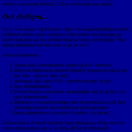
utmärkt; men tyvärr behöver T21:an fortfarande mer arbete.
Och slutligen…
En av våra vänner tog fotot som sågs i våra engelskspråkiga nyheter,
på Nässjö station under sommaren (där arbetare ses sätta upp nät
under stationens tak för att hålla fåglarna borta), och frågade: “Hur
många säkerhetsbrister kan man se på ett foto?”
Svaren inkluderade:
Arbeta nära perrongkanten medan tåg kör i närheten;
Blockera lokförarens sikt mot signalen (ganska skymd på det
här fotot – men en finns där);
Arbeta på höjd nära 16 kV elektrifiering utan skydd;
Inga skyddshjälmar;
Person i hissen som står på skyddsräcket, inte på golvet, och
utan säkerhetssele;
Banksman som uppenbarligen inte är uppmärksam och låter
människor passera nära arbetet och perrongkanten;
Ingen säkerhetszon runt tornet (barriärer, skyltar etc.).
Det kan finnas fler (och vi startar ingen tävling om detta), men lite
extra träning kanske inte är en dålig idé för de inblandade!