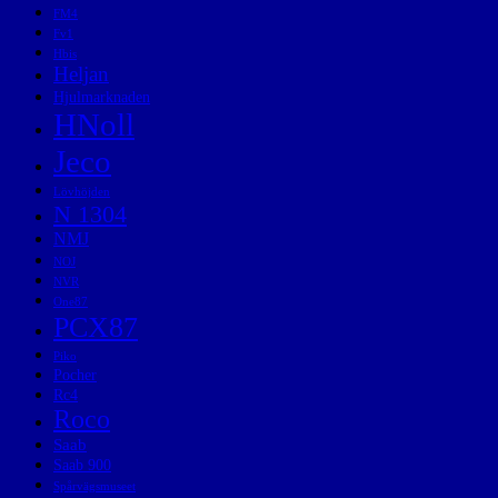
FM4
Fv1
Hbis
Heljan
Hjulmarknaden
HNoll
Jeco
Lövhöjden
N 1304
NMJ
NOJ
NVR
One87
PCX87
Piko
Pocher
Rc4
Roco
Saab
Saab 900
Spårvägsmuseet