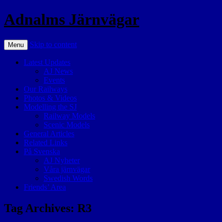
Adnalms Järnvägar
Skip to content
Menu
Latest Updates
AJ News
Events
Our Railways
Photos & Videos
Modelling the SJ
Railway Models
Scenic Models
General Articles
Related Links
På Svenska
AJ Nyheter
Våra järnvägar
Swedish Words
Friends’ Area
Tag Archives:
R3