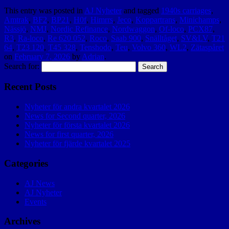
This entry was posted in
AJ Nyheter
and tagged
1940s carriages
,
Amtrak
,
BF2
,
BP21
,
H0f
,
Himrrs
,
Jeco
,
Koppartrans
,
Minichamps
,
Nässjö
,
NMJ
,
Nordic Refinance
,
Nordwaggon
,
Of-loco
,
PCX87
,
R3
,
Ra-loco
,
Re 620 052
,
Roco
,
Saab 900
,
Snälltåget
,
SV&LV
,
T21
64
,
T23 120
,
T45 328
,
Tenshodo
,
Teu
,
Volvo 360
,
WL2
,
Zätaspåret
on
February 7, 2026
by
Adrian
.
Search for:
Recent Posts
Nyheter för andra kvartalet 2026
News for Second quarter, 2026
Nyheter för första kvartalet 2026
News for first quarter, 2026
Nyheter för fjärde kvartalet 2025
Categories
AJ News
AJ Nyheter
Events
Archives