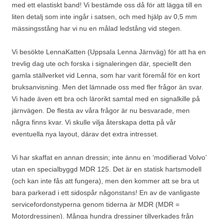
med ett elastiskt band! Vi bestämde oss då för att lägga till en
liten detalj som inte ingår i satsen, och med hjälp av 0,5 mm
mässingsstång har vi nu en målad ledstång vid stegen.
Vi besökte LennaKatten (Uppsala Lenna Järnväg) för att ha en
trevlig dag ute och forska i signaleringen där, speciellt den
gamla ställverket vid Lenna, som har varit föremål för en kort
bruksanvisning. Men det lämnade oss med fler frågor än svar.
Vi hade även ett bra och lärorikt samtal med en signalkille på
järnvägen. De flesta av våra frågor är nu besvarade, men
några finns kvar. Vi skulle vilja återskapa detta på vår
eventuella nya layout, därav det extra intresset.
Vi har skaffat en annan dressin; inte ännu en ‘modifierad Volvo’
utan en specialbyggd MDR 125. Det är en statisk hartsmodell
(och kan inte fås att fungera), men den kommer att se bra ut
bara parkerad i ett sidospår någonstans! En av de vanligaste
servicefordonstyperna genom tiderna är MDR (MDR =
Motordressinen). Många hundra dressiner tillverkades från