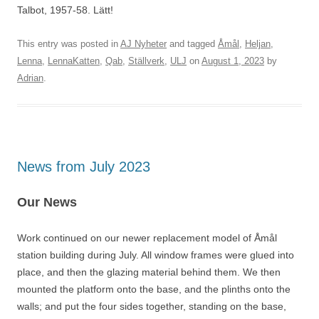
Talbot, 1957-58. Lätt!
This entry was posted in
AJ Nyheter
and tagged
Åmål
,
Heljan
,
Lenna
,
LennaKatten
,
Qab
,
Ställverk
,
ULJ
on
August 1, 2023
by
Adrian
.
News from July 2023
Our News
Work continued on our newer replacement model of Åmål
station building during July. All window frames were glued into
place, and then the glazing material behind them. We then
mounted the platform onto the base, and the plinths onto the
walls; and put the four sides together, standing on the base,