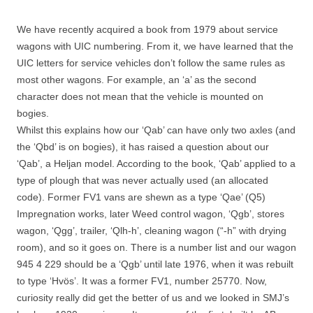
We have recently acquired a book from 1979 about service
wagons with UIC numbering. From it, we have learned that the
UIC letters for service vehicles don’t follow the same rules as
most other wagons. For example, an ‘a’ as the second
character does not mean that the vehicle is mounted on
bogies.
Whilst this explains how our ‘Qab’ can have only two axles (and
the ‘Qbd’ is on bogies), it has raised a question about our
‘Qab’, a Heljan model. According to the book, ‘Qab’ applied to a
type of plough that was never actually used (an allocated
code). Former FV1 vans are shewn as a type ‘Qae’ (Q5)
Impregnation works, later Weed control wagon, ‘Qgb’, stores
wagon, ‘Qgg’, trailer, ‘Qlh-h’, cleaning wagon (“-h” with drying
room), and so it goes on. There is a number list and our wagon
945 4 229 should be a ‘Qgb’ until late 1976, when it was rebuilt
to type ‘Hvös’. It was a former FV1, number 25770. Now,
curiosity really did get the better of us and we looked in SMJ’s