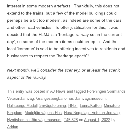
interest in some modern artefacts. Thankfully, this does not
extend to the trains, but a few of the model buildings could
perhaps be a bit too modern, as indeed are some of the cars
and other road vehicles. To offer justification for this, it was
decided that the FLMJ is a ‘heritage railway set in the current
day’, so some of the modern items could creep in. And the
local ‘kommun’ is said to be offering incentives to residents and
businesses to respect the “heritage epoch”!
Next month, we’ll consider the scenery, or at least the scenic
aspect of the railway.
This entry was posted in
AJ News
and tagged
Föreningen Sörmlands
VeteranJärnväg
,
Grängesbergbanornas Järnvägsmuseum
,
Hallsbergs Modelljärnvägsförening
,
HNoll
,
LennaKatten
,
Miniature
Kingdom
,
Modeljärnvägens Hus
,
Nora Bergslags Veteran-Jernväg
,
Nynäshamns Järnvägsmuseum
,
T45 328
on
August 1, 2022
by
Adrian
.