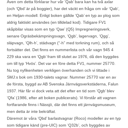
Även om detta förklarar hur vår ‘Qab’ bara kan ha två axlar
(och ‘Qbd’ är på boggier), har det väckt en fråga om vår ‘Qab’,
en Heljan-modell. Enligt boken gällde ‘Qab’ en typ av plog som
aldrig faktiskt användes (en tilldelad kod). Tidigare FV1
skåpbilar visas som en typ ‘Qae’ (Q5) Impregneringsverk,
senare Ogräsbekämpningsvagn, ‘Qgb’, lagervagn, ‘Qgg’,
släpvagn, ‘Qlh-h’, städvagn (“-h” med torkning rum), och så
fortsätter det. Det finns en nummerlista och vår vagn 945 4
229 ska vara en ‘Qgb’ fram till slutet av 1976, då den byggdes
om till typ ‘Hvös’. Det var en före detta FV1, nummer 25770.
Nu tog nyfikenheten verkligen överhanden och vi tittade i
SMJ:s bok om 1930-talets vagnar. Nummer 25770 var en av
de första, byggd av AB Svenska Järnvägsverkstäderna, Falun
1937. Här får vi dock veta att det efter en tid som ‘Qgb’ blev
‘Qfa’ (1986, efter att boken publicerats). Vi förstår att vagnen
fortfarande finns i Nässjö, där det finns ett järnvägsmuseum,
men detta är inte bekräftat.
Däremot är våra ‘Qbd’ barlastvagnar (Roco) modeller av en typ
som tidigare känd (pre-UIC) som ‘Q32b’, och byggdes av