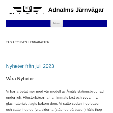
Adnalms Järnvägar
Skip
Menu
to
content
TAG ARCHIVES:
LENNAKATTEN
Nyheter från juli 2023
Våra Nyheter
Vi har arbetat mer med vår modell av Åmåls stationsbyggnad
under juli. Fönsterbågarna har limmats fast och sedan har
glasmaterialet lagts bakom dem. Vi satte sedan ihop basen
och satte ihop de fyra sidorna (stående på basen) hålls ihop