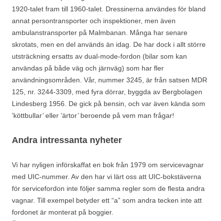
1920-talet fram till 1960-talet. Dressinerna användes för bland
annat persontransporter och inspektioner, men även
ambulanstransporter på Malmbanan. Många har senare
skrotats, men en del används än idag. De har dock i allt större
utsträckning ersatts av dual-mode-fordon (bilar som kan
användas på både väg och järnväg) som har fler
användningsområden. Vår, nummer 3245, är från satsen MDR
125, nr. 3244-3309, med fyra dörrar, byggda av Bergbolagen
Lindesberg 1956. De gick på bensin, och var även kända som
’köttbullar’ eller ’ärtor’ beroende på vem man frågar!
Andra intressanta nyheter
Vi har nyligen införskaffat en bok från 1979 om servicevagnar
med UIC-nummer. Av den har vi lärt oss att UIC-bokstäverna
för servicefordon inte följer samma regler som de flesta andra
vagnar. Till exempel betyder ett “a” som andra tecken inte att
fordonet är monterat på boggier.