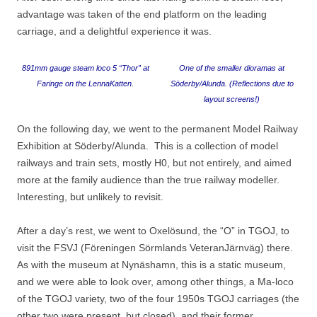
advantage was taken of the end platform on the leading
carriage, and a delightful experience it was.
891mm gauge steam loco 5 “Thor” at
One of the smaller dioramas at
Faringe on the LennaKatten.
Söderby/Alunda. (Reflections due to
layout screens!)
On the following day, we went to the permanent Model Railway
Exhibition at Söderby/Alunda. This is a collection of model
railways and train sets, mostly H0, but not entirely, and aimed
more at the family audience than the true railway modeller.
Interesting, but unlikely to revisit.
After a day’s rest, we went to Oxelösund, the “O” in TGOJ, to
visit the FSVJ (Föreningen Sörmlands VeteranJärnväg) there.
As with the museum at Nynäshamn, this is a static museum,
and we were able to look over, among other things, a Ma-loco
of the TGOJ variety, two of the four 1950s TGOJ carriages (the
other two were present, but closed), and their former