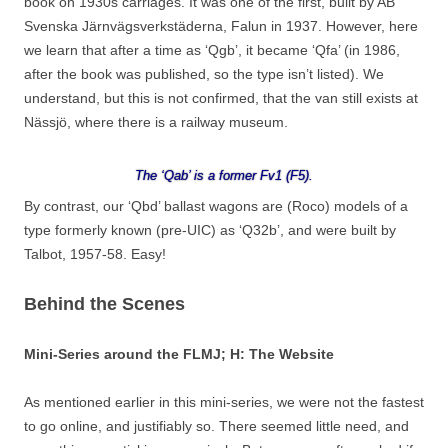
book on 1930s carriages. It was one of the first, built by AB
Svenska Järnvägsverkstäderna, Falun in 1937. However, here
we learn that after a time as ‘Qgb’, it became ‘Qfa’ (in 1986,
after the book was published, so the type isn’t listed). We
understand, but this is not confirmed, that the van still exists at
Nässjö, where there is a railway museum.
The ‘Qab’ is a former Fv1 (F5).
By contrast, our ‘Qbd’ ballast wagons are (Roco) models of a
type formerly known (pre-UIC) as ‘Q32b’, and were built by
Talbot, 1957-58. Easy!
Behind the Scenes
Mini-Series around the FLMJ; H: The Website
As mentioned earlier in this mini-series, we were not the fastest
to go online, and justifiably so. There seemed little need, and