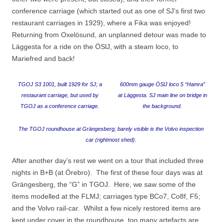
conference carriage (which started out as one of SJ’s first two
restaurant carriages in 1929), where a Fika was enjoyed!
Returning from Oxelösund, an unplanned detour was made to
Läggesta for a ride on the ÖSlJ, with a steam loco, to
Mariefred and back!
TGOJ S3 1001, built 1929 for SJ; a
600mm gauge ÖSlJ loco 5 “Hamra”
restaurant carriage, but used by
at Läggesta. SJ main line on bridge in
TGOJ as a conference carriage.
the background.
The TGOJ roundhouse at Grängesberg; barely visible is the Volvo inspection
car (rightmost shed).
After another day’s rest we went on a tour that included three
nights in B+B (at Örebro). The first of these four days was at
Grängesberg, the “G” in TGOJ. Here, we saw some of the
items modelled at the FLMJ; carriages type BCo7, Co8f, F5;
and the Volvo rail-car. Whilst a few nicely restored items are
kept under cover in the roundhouse, too many artefacts are