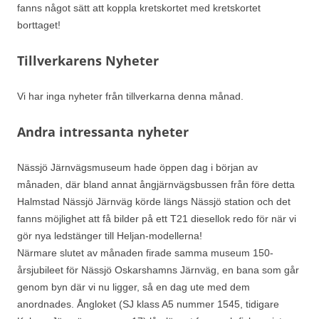
fanns något sätt att koppla kretskortet med kretskortet
borttaget!
Tillverkarens Nyheter
Vi har inga nyheter från tillverkarna denna månad.
Andra intressanta nyheter
Nässjö Järnvägsmuseum hade öppen dag i början av
månaden, där bland annat ångjärnvägsbussen från före detta
Halmstad Nässjö Järnväg körde längs Nässjö station och det
fanns möjlighet att få bilder på ett T21 diesellok redo för när vi
gör nya ledstänger till Heljan-modellerna!
Närmare slutet av månaden firade samma museum 150-
årsjubileet för Nässjö Oskarshamns Järnväg, en bana som går
genom byn där vi nu ligger, så en dag ute med dem
anordnades. Ångloket (SJ klass A5 nummer 1545, tidigare