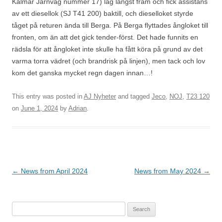
Kalmar Järnväg nummer 17) låg längst fram och fick assistans
av ett diesellok (SJ T41 200) baktill, och dieselloket styrde
tåget på returen ända till Berga. På Berga flyttades ångloket till
fronten, om än att det gick tender-först. Det hade funnits en
rädsla för att ångloket inte skulle ha fått köra på grund av det
varma torra vädret (och brandrisk på linjen), men tack och lov
kom det ganska mycket regn dagen innan…!
This entry was posted in
AJ Nyheter
and tagged
Jeco
,
NOJ
,
T23 120
on
June 1, 2024
by
Adrian
.
Post
←
News from April 2024
News from May 2024
→
navigation
Search
for: