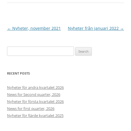
Post
←
Nyheter, november 2021
Nyheter från januari 2022
→
navigation
Search
for:
RECENT POSTS
Nyheter för andra kvartalet 2026
News for Second quarter, 2026
Nyheter för första kvartalet 2026
News for first quarter, 2026
Nyheter för fjärde kvartalet 2025