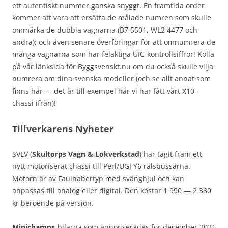
ett autentiskt nummer ganska snyggt. En framtida order
kommer att vara att ersätta de målade numren som skulle
ommärka de dubbla vagnarna (B7 5501, WL2 4477 och
andra); och även senare överföringar för att omnumrera de
många vagnarna som har felaktiga UIC-kontrollsiffror! Kolla
på vår länksida för Byggsvenskt.nu om du också skulle vilja
numrera om dina svenska modeller (och se allt annat som
finns här — det är till exempel här vi har fått vårt X10-
chassi ifrån)!
Tillverkarens Nyheter
SVLV (
Skultorps Vagn & Lokverkstad
) har tagit fram ett
nytt motoriserat chassi till Perl/UGJ Y6 rälsbussarna.
Motorn är av Faulhabertyp med svänghjul och kan
anpassas till analog eller digital. Den kostar 1 990 — 2 380
kr beroende på version.
Minichamps
-bilarna som annonserades för december 2021