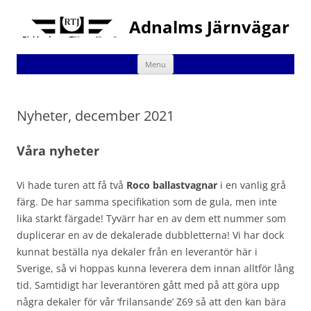
Adnalms Järnvägar
Skip
Menu
to
content
Nyheter, december 2021
Våra nyheter
Vi hade turen att få två
Roco ballastvagnar
i en vanlig grå
färg. De har samma specifikation som de gula, men inte
lika starkt färgade! Tyvärr har en av dem ett nummer som
duplicerar en av de dekalerade dubbletterna! Vi har dock
kunnat beställa nya dekaler från en leverantör här i
Sverige, så vi hoppas kunna leverera dem innan alltför lång
tid. Samtidigt har leverantören gått med på att göra upp
några dekaler för vår ‘frilansande’ Z69 så att den kan bära