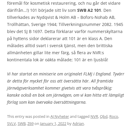
föremål för kosmetisk restaurering, och nu går det vidare
därifrån…!) 101 började sitt liv som
SWB A2 101
. Den
tillverkades av Nydqvist & Holm AB – Bofors-Nohab AB,
Trollhättan, Sverige 1944; Tillverkningsnummer 2082. 1945
blev det SJ B 1697. Detta förklarar varför nummerskyltarna
på hyttens sidor deklarerar att 101 är en klass A. Den
målades alltid svart i svensk tjänst, men den brittiska
allmänheten gillar lite mer färg, så flera av NVR:s
kontinentala lok är oäkta målade; 101 är en ljusblå!
Vi har startat en miniserie om originalet FLMJ i England. Tyvärr
är detta för mycket för oss att översätta här. All framtida
järnvägsverksamhet kommer givetvis att vara tvåspråkig;
kanske också en bok om järnvägen, om vi kan hitta ett lämpligt
förlag som kan övervaka översättningarna.
This entry was posted in
AJ Nyheter
and tagged
NVR
,
Qbd
,
Roco
,
SVLV
,
SWB
,
Z69
on
January 1, 2022
by
Adrian
.