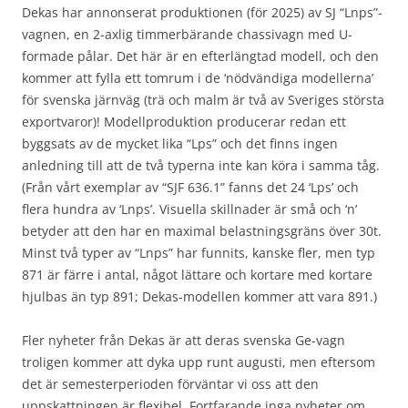
Dekas har annonserat produktionen (för 2025) av SJ “Lnps”-
vagnen, en 2-axlig timmerbärande chassivagn med U-
formade pålar. Det här är en efterlängtad modell, och den
kommer att fylla ett tomrum i de ‘nödvändiga modellerna’
för svenska järnväg (trä och malm är två av Sveriges största
exportvaror)! Modellproduktion producerar redan ett
byggsats av de mycket lika “Lps” och det finns ingen
anledning till att de två typerna inte kan köra i samma tåg.
(Från vårt exemplar av “SJF 636.1” fanns det 24 ‘Lps’ och
flera hundra av ‘Lnps’. Visuella skillnader är små och ‘n’
betyder att den har en maximal belastningsgräns över 30t.
Minst två typer av “Lnps” har funnits, kanske fler, men typ
871 är färre i antal, något lättare och kortare med kortare
hjulbas än typ 891; Dekas-modellen kommer att vara 891.)
Fler nyheter från Dekas är att deras svenska Ge-vagn
troligen kommer att dyka upp runt augusti, men eftersom
det är semesterperioden förväntar vi oss att den
uppskattningen är flexibel. Fortfarande inga nyheter om