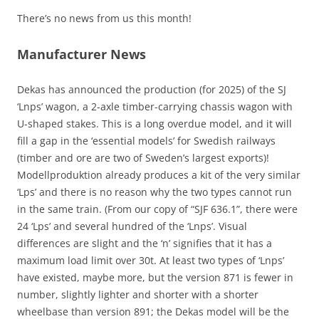
There’s no news from us this month!
Manufacturer News
Dekas has announced the production (for 2025) of the SJ
‘Lnps’ wagon, a 2-axle timber-carrying chassis wagon with
U-shaped stakes. This is a long overdue model, and it will
fill a gap in the ‘essential models’ for Swedish railways
(timber and ore are two of Sweden’s largest exports)!
Modellproduktion already produces a kit of the very similar
‘Lps’ and there is no reason why the two types cannot run
in the same train. (From our copy of “SJF 636.1”, there were
24 ‘Lps’ and several hundred of the ‘Lnps’. Visual
differences are slight and the ‘n’ signifies that it has a
maximum load limit over 30t. At least two types of ‘Lnps’
have existed, maybe more, but the version 871 is fewer in
number, slightly lighter and shorter with a shorter
wheelbase than version 891; the Dekas model will be the