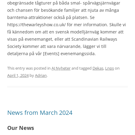
obegränsade tågturer på båda smal- spårvägsjärnvägar
och chansen för besökande familjer att njuta av många
barntema-attraktioner också på platsen. Se
https://thewarleyshow.co.uk/ för mer information. Skulle vi
få kännedom om att en svensk modelljärnväg kommer att
visas på evenemanget, eller att Scandinavian Railways
Society kommer att vara närvarande, lägger vi till
detaljerna på vår [Events] evenemangssida.
This entry was posted in
AJ Nyheter
and tagged
Dekas
,
Lnps
on
April 1, 2024
by
Adrian
.
News from March 2024
Our News