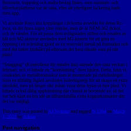
Bromsrör, trappsteg och andra beslag fästes, men nummer- och
tillverkarplattorna var de sista, efter att ytterligare lackering hade
rörts upp.
Vi använde Roco täta kopplingar i fickorna avsedda för deras Rc-
loco; så det finns ingen yttre rörelse, men de är NEM-362 fickor,
och de vänder. För att passa dem avlägsnades stiften och ersattes av
hål och M2-skruvar användes med M2-kranen för att göra en
öppning i en tvärstång gjord av en reservdel metall på framsidan och
med det bakre fästhålet på eftersom det bara råkade vara på rätt
plats!
“Snagging” (Kontrollerar för mindre fau) startade den sista veckan i
februari, och vi hittade en “kortslutning” över hjulen. Detta, fann vi,
orsakades av metallbromsskor som är monterade på metallstänger.
Som en tillfällig åtgärd användes isoleringstejp för att skapa ett extra
skoskikt, men på längre sikt måste vissa delar bytas ut mot plast. Vi
hittade också dålig upphämtning där chassit är beroende av, så det
var helt klart en bra idé att tillhandahålla extra kopparkontakter där
det var möjligt.
This entry was posted in
AJ Nyheter
and tagged
N 1304
on
March
1, 2021
by
Adrian
.
Post navigation