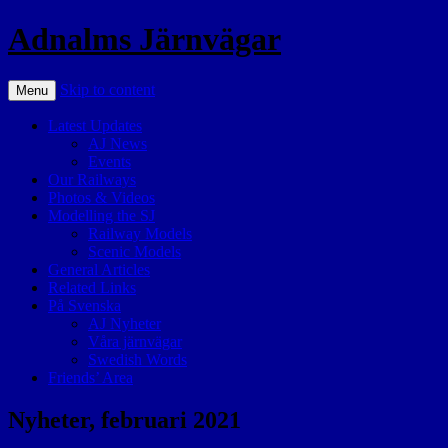
Adnalms Järnvägar
Skip to content
Menu
Latest Updates
AJ News
Events
Our Railways
Photos & Videos
Modelling the SJ
Railway Models
Scenic Models
General Articles
Related Links
På Svenska
AJ Nyheter
Våra järnvägar
Swedish Words
Friends’ Area
Nyheter, februari 2021