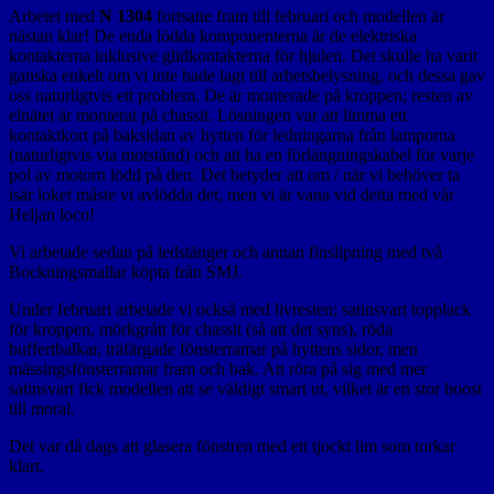
Arbetet med
N 1304
fortsatte fram till februari och modellen är
nästan klar! De enda lödda komponenterna är de elektriska
kontakterna inklusive glidkontakterna för hjulen. Det skulle ha varit
ganska enkelt om vi inte hade lagt till arbetsbelysning, och dessa gav
oss naturligtvis ett problem. De är monterade på kroppen; resten av
elnätet är monterat på chassit. Lösningen var att limma ett
kontaktkort på baksidan av hytten för ledningarna från lamporna
(naturligtvis via motstånd) och att ha en förlängningskabel för varje
pol av motorn lödd på den. Det betyder att om / när vi behöver ta
isär loket måste vi avlödda det, men vi är vana vid detta med vår
Heljan loco!
Vi arbetade sedan på ledstänger och annan finslipning med två
Bockningsmallar köpta från SMJ.
Under februari arbetade vi också med livresten; satinsvart topplack
för kroppen, mörkgrått för chassit (så att det syns), röda
buffertbalkar, träfärgade fönsterramar på hyttens sidor, men
mässingsfönsterramar fram och bak. Att röra på sig med mer
satinsvart fick modellen att se väldigt smart ut, vilket är en stor boost
till moral.
Det var då dags att glasera fönstren med ett tjockt lim som torkar
klart.