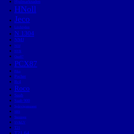
Hjulmarknaden
HNoll
Jeco
Lövhöjden
N 1304
NMJ
NOJ
NVR
One87
PCX87
Piko
Pocher
Rc4
Roco
Saab
Saab 900
Spårvägsmuseet
SRS
Steninge
SV&LV
T21
T21 64