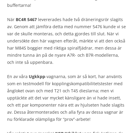
buffertarna!
När
BC4R 5467
levererades hade två dräneringsrör slagits
av. Genom att jämföra detta med nummer 5476 kunde vi se
var de skulle monteras, och detta gjordes till slut. När vi
undersökte den här vagnen efteråt, märkte vi att den också
har M84S boggier med riktiga spiralfjädrar, men dessa är
mindre tunna än på de nyare A7R- och B7R-modellerna,
och inte så uppenbara.
En av våra
Ugkkpp
-vagnarna, som är så kort, har använts
som en testmodell för kopplingskompatibilitetstester med
ångloket ovan och med T21 och T45 dieslarna; men vi
upptäckte att det var mycket känsligare än vi hade insett,
och ett par komponenter nära ett av hjulseten hade slagits
av. Dessa återmonterades och alla fyra av dessa vagnar är
nu förklarade olämpliga för “prov”-arbete!