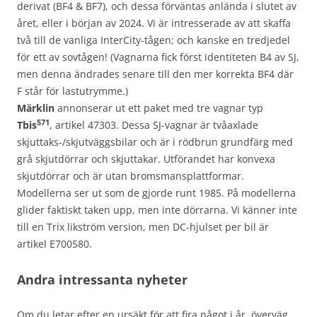
derivat (BF4 & BF7), och dessa förväntas anlända i slutet av
året, eller i början av 2024. Vi är intresserade av att skaffa
två till de vanliga InterCity-tågen; och kanske en tredjedel
för ett av sovtågen! (Vagnarna fick först identiteten B4 av SJ,
men denna ändrades senare till den mer korrekta BF4 där
F står för lastutrymme.)
Märklin
annonserar ut ett paket med tre vagnar typ
571
Tbis
, artikel 47303. Dessa SJ-vagnar är tvåaxlade
skjuttaks-/skjutväggsbilar och är i rödbrun grundfärg med
grå skjutdörrar och skjuttakar. Utförandet har konvexa
skjutdörrar och är utan bromsmansplattformar.
Modellerna ser ut som de gjorde runt 1985. På modellerna
glider faktiskt taken upp, men inte dörrarna. Vi känner inte
till en Trix likström version, men DC-hjulset per bil är
artikel E700580.
Andra intressanta nyheter
Om du letar efter en ursäkt för att fira något i år, överväg