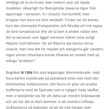
omöjligt att ta av huven över motorn utan att skada
modellen. Allvarligt! De fiberoptiska stavarna löper från
öppningar i karossen, in i chassit, horisontellt; men
kroppen kan bara tas bort vertikalt! Tricket var att bända
bort den (limmade) frontpanelen och försöka att inte tappa
de övre lampbitarna! (För att ta bort A-änden måste den
del av karossen som ligger närmare hytten lutas enligt
Heljans instruktioner, för att flikarna ska kunna rensa
chassit; men luta det för mycket och stängerna går sönder!)
Ingen annan tillverkare kunde tillverka en modell med så
många “problem”!
Ångloket
N 1304
fick sina kopplingar återmonterade, med
Roco-kärlen monterade på plastblock (men inte med den
kinematiska mekanismen). Det fanns en plan att ersätta
buffertarna med de fjädrade som vi nyligen hade skaffat;
men vi bestämde oss för att detta var mindre brådskande
och att när det är klart kommer vi att montera tillbaka
strålkastarna på baksidan så att de inte hänger över