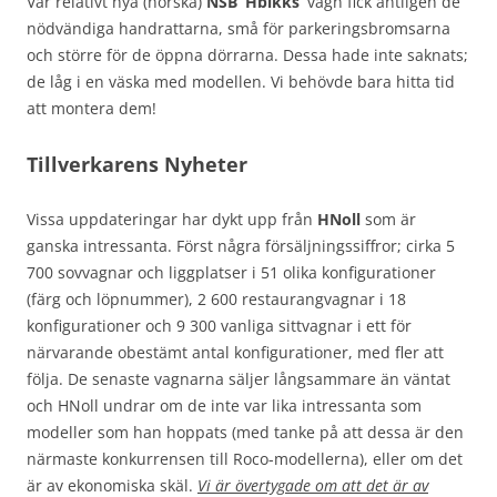
Vår relativt nya (norska)
NSB ‘Hbikks’
vagn fick äntligen de
nödvändiga handrattarna, små för parkeringsbromsarna
och större för de öppna dörrarna. Dessa hade inte saknats;
de låg i en väska med modellen. Vi behövde bara hitta tid
att montera dem!
Tillverkarens Nyheter
Vissa uppdateringar har dykt upp från
HNoll
som är
ganska intressanta. Först några försäljningssiffror; cirka 5
700 sovvagnar och liggplatser i 51 olika konfigurationer
(färg och löpnummer), 2 600 restaurangvagnar i 18
konfigurationer och 9 300 vanliga sittvagnar i ett för
närvarande obestämt antal konfigurationer, med fler att
följa. De senaste vagnarna säljer långsammare än väntat
och HNoll undrar om de inte var lika intressanta som
modeller som han hoppats (med tanke på att dessa är den
närmaste konkurrensen till Roco-modellerna), eller om det
är av ekonomiska skäl.
Vi är övertygade om att det är av