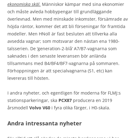
ekonomiska skäl.
Människor kämpar med sina ekonomier
och måste avleda hobbypengar till grundläggande
överlevnad. Men med minskade inkomster, försämrade av
höjda räntor, kommer det att bli förseningar för framtida
modeller. Men HNoll är fast besluten att tillverka alla
avsedda vagnar; som motsvarar den nästan ena 1980-
talsserien. De ‘generation-2-blå’ A7/B7-vagnarna som
saknades i den senaste leveransen bör anlända
tillsammans med B4/BF4/BF7-vagnarna på sommaren.
Förhoppningen är att specialvagnarna (S1, etc) kan
levereras till hösten.
I andra nyheter, och egentligen för moderna för FLMJ:s
stationsparkeringar, ska
PCX87
producera en 2019
årsmodell
Volvo V60
i fyra olika färger, i H0-skala.
Andra intressanta nyheter