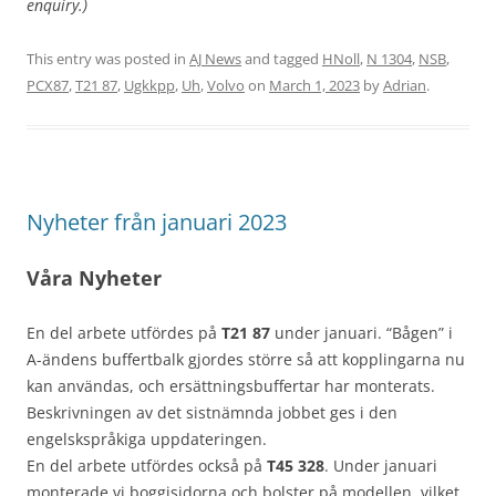
enquiry.)
This entry was posted in
AJ News
and tagged
HNoll
,
N 1304
,
NSB
,
PCX87
,
T21 87
,
Ugkkpp
,
Uh
,
Volvo
on
March 1, 2023
by
Adrian
.
Nyheter från januari 2023
Våra Nyheter
En del arbete utfördes på
T21 87
under januari. “Bågen” i
A-ändens buffertbalk gjordes större så att kopplingarna nu
kan användas, och ersättningsbuffertar har monterats.
Beskrivningen av det sistnämnda jobbet ges i den
engelskspråkiga uppdateringen.
En del arbete utfördes också på
T45 328
. Under januari
monterade vi boggisidorna och bolster på modellen, vilket