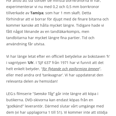
För alltid att slå sönder de minsta borrkronorna vi har,
experimenterar vi nu med 0,2 och 0,5 mm borrkronor
tillverkade av
Tamiya
; som har 1 mm skaft. Detta
förhindrar att vi borrar för djupt med de finare bitarna och
kommer kanske att hålla mycket längre. Tidigare hade vi
fått något liknande av en tandläkarkompis, men
tandbitarna har mycket längre fina partier. Tid och
användning får utvisa.
Vi har länge letat efter en officiell betydelse av bokstaven ‘h’
i vagntypen ‘
Uh
‘. I ’SJF 637’ från 1971 har vi funnit att det
helt enkelt betyder, “
för flytande och gasformiga ämnen
”,
eller med andra ord ’tankvagnar’. Vi har uppdaterat den
relevanta delen av hemsidan!
LEG:s filmserie “
Svenska Tåg
” går inte längre att köpa i
butikerna. DVD-skivorna kan endast köpas från en
“godkänd” leverantör. Därmed slutar vårt umgänge med
dem (vi har upplagorna 1 till 51). Vi kommer inte att stödja