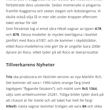
förbättrade dess utseende. Sedan monterade vi plogarna
framför boggierna och sedan stegen och ledstängerna. Vi
skulle också vilja få in mer vikt under kroppen eftersom
loket verkar för lätt
Som förväntat tog vi emot våra HNoll-vagnar av typen
A7R
och
B7R
. Dessa modeller är mycket överlägsna i kvalitet
jämfört med Roco A7/B7, och de kommer i skyddslådor,
vilket Roco-modellerna inte gör! De är ungefär bara 200kr
dyrare än Roco, vilket tyder på att Roco är överprissatta!
Tillverkarens Nyheter
Trix
ska producera en likström version av nya Märklin Rc5.
Det kommer att vara i 1990-talets orange färg (med
logotypen “flygande falukorv”); och märkt som
Rc5 1364
,
säljs som artikelnummer 25281. Tidiga bilder tyder dock på
att chassit är för mörkt och att taket har helt fel färg!
HNoll
s nästa vagnar kommer troligen att vara
B4
och olika