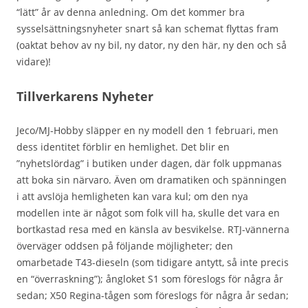
“lätt” år av denna anledning. Om det kommer bra
sysselsättningsnyheter snart så kan schemat flyttas fram
(oaktat behov av ny bil, ny dator, ny den här, ny den och så
vidare)!
Tillverkarens Nyheter
Jeco/MJ-Hobby släpper en ny modell den 1 februari, men
dess identitet förblir en hemlighet. Det blir en
”nyhetslördag” i butiken under dagen, där folk uppmanas
att boka sin närvaro. Även om dramatiken och spänningen
i att avslöja hemligheten kan vara kul; om den nya
modellen inte är något som folk vill ha, skulle det vara en
bortkastad resa med en känsla av besvikelse. RTJ-vännerna
överväger oddsen på följande möjligheter; den
omarbetade T43-dieseln (som tidigare antytt, så inte precis
en “överraskning”); ångloket S1 som föreslogs för några år
sedan; X50 Regina-tågen som föreslogs för några år sedan;