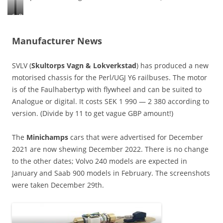
G
R
r
o
e
c
Manufacturer News
y
o
‘
’
Q
s
SVLV (
Skultorps Vagn & Lokverkstad
) has produced a new
b
Z
motorised chassis for the Perl/UGJ Y6 railbuses. The motor
d
6
is of the Faulhabertyp with flywheel and can be suited to
’
6
Analogue or digital. It costs SEK 1 990 — 2 380 according to
w
0
a
0
version. (Divide by 11 to get vague GBP amount!)
g
0
o
;
The
Minichamps
cars that were advertised for December
n
t
2021 are now shewing December 2022. There is no change
s
o
,
b
to the other dates; Volvo 240 models are expected in
e
e
January and Saab 900 models in February. The screenshots
x
c
were taken December 29th.
a
o
c
m
t
e
l
Z