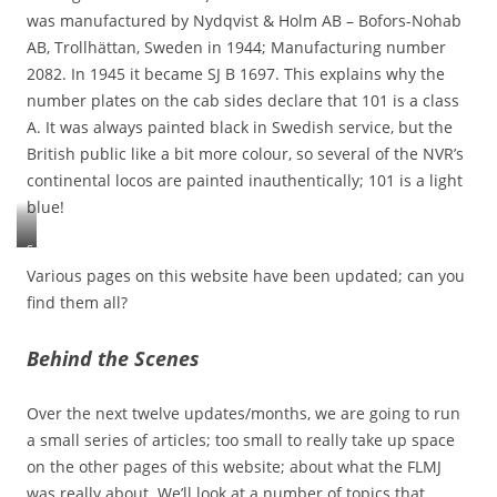
i
t
o
was manufactured by Nydqvist & Holm AB – Bofors-Nohab
n
a
u
AB, Trollhättan, Sweden in 1944; Manufacturing number
a
t
p
2082. In 1945 it became SJ B 1697. This explains why the
l
e
é
l
m
m
number plates on the cab sides declare that 101 is a class
o
o
o
A. It was always painted black in Swedish service, but the
t
d
d
British public like a bit more colour, so several of the NVR’s
h
e
e
continental locos are painted inauthentically; 101 is a light
e
l
l
r
s
s
blue!
r
,
,
e
e
e
S
s
x
x
W
Various pages on this website have been updated; can you
p
p
p
B
find them all?
e
e
e
A
c
c
c
2
t
t
t
Behind the Scenes
1
s
e
e
0
.
d
d
1
Over the next twelve updates/months, we are going to run
f
f
,
r
r
a small series of articles; too small to really take up space
a
o
o
k
on the other pages of this website; about what the FLMJ
m
m
a
was really about. We’ll look at a number of topics that
M
M