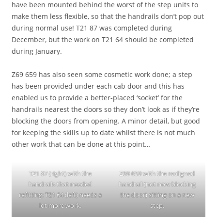
have been mounted behind the worst of the step units to
make them less flexible, so that the handrails don’t pop out
during normal use! T21 87 was completed during
December, but the work on T21 64 should be completed
during January.
Z69 659 has also seen some cosmetic work done; a step
has been provided under each cab door and this has
enabled us to provide a better-placed ‘socket’ for the
handrails nearest the doors so they don’t look as if they’re
blocking the doors from opening. A minor detail, but good
for keeping the skills up to date whilst there is not much
other work that can be done at this point…
T21 87 (right) with the
Z69 659 with the realigned
handrails that needed
handrail (not now blocking
refitting; T21 64 (left) needs a
the door) sitting on a new
lot more work.
step.