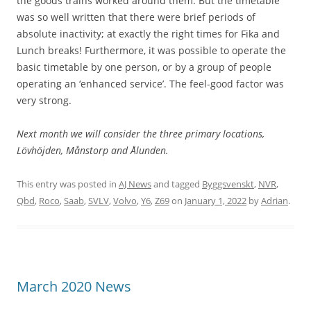
the goods trains worked around them. But the timetable
h
was so well written that there were brief periods of
o
absolute inactivity; at exactly the right times for Fika and
t
o
Lunch breaks! Furthermore, it was possible to operate the
]
basic timetable by one person, or by a group of people
.
operating an ‘enhanced service’. The feel-good factor was
very strong.
Next month we will consider the three primary locations,
Lövhöjden, Månstorp and Ålunden.
This entry was posted in
AJ News
and tagged
Byggsvenskt
,
NVR
,
Qbd
,
Roco
,
Saab
,
SVLV
,
Volvo
,
Y6
,
Z69
on
January 1, 2022
by
Adrian
.
March 2020 News