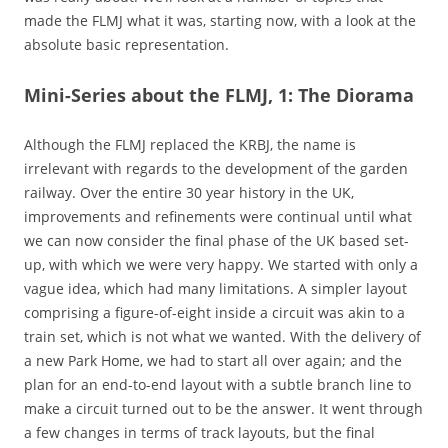
S
made the FLMJ what it was, starting now, with a look at the
i
i
J
n
n
absolute basic representation.
B
i
i
1
c
c
6
Mini-Series about the FLMJ, 1: The Diorama
h
h
9
a
a
7
m
m
;
Although the FLMJ replaced the KRBJ, the name is
p
p
b
irrelevant with regards to the development of the garden
s
s
u
1
2
railway. Over the entire 30 year history in the UK,
t
.
.
c
improvements and refinements were continual until what
2
2
o
we can now consider the final phase of the UK based set-
0
0
n
up, with which we were very happy. We started with only a
2
2
v
2
2
vague idea, which had many limitations. A simpler layout
e
.
.
n
comprising a figure-of-eight inside a circuit was akin to a
i
train set, which is not what we wanted. With the delivery of
e
a new Park Home, we had to start all over again; and the
n
plan for an end-to-end layout with a subtle branch line to
t
l
make a circuit turned out to be the answer. It went through
y
a few changes in terms of track layouts, but the final
r