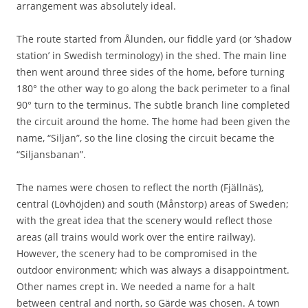
arrangement was absolutely ideal.
e
f
e
The route started from Ålunden, our fiddle yard (or ‘shadow
r
station’ in Swedish terminology) in the shed. The main line
r
then went around three sides of the home, before turning
e
180° the other way to go along the back perimeter to a final
d
t
90° turn to the terminus. The subtle branch line completed
o
the circuit around the home. The home had been given the
a
name, “Siljan”, so the line closing the circuit became the
s
S
“Siljansbanan”.
J
B
The names were chosen to reflect the north (Fjällnäs),
1
central (Lövhöjden) and south (Månstorp) areas of Sweden;
0
1
with the great idea that the scenery would reflect those
;
areas (all trains would work over the entire railway).
a
However, the scenery had to be compromised in the
t
outdoor environment; which was always a disappointment.
t
h
Other names crept in. We needed a name for a halt
e
between central and north, so Gärde was chosen. A town