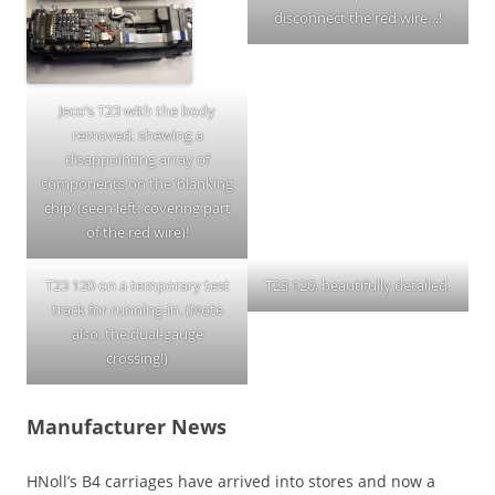
disconnect the red wire…!
Jeco’s T23 with the body
removed, shewing a
disappointing array of
components on the ‘blanking
chip’ (seen left, covering part
of the red wire)!
T23 120 on a temporary test
T23 120, beautifully detailed.
track for running-in. (Note
also, the dual-gauge
crossing!)
Manufacturer News
HNoll’s B4 carriages have arrived into stores and now a