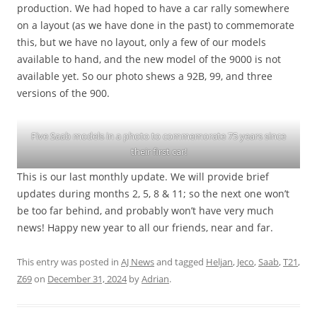
production. We had hoped to have a car rally somewhere
on a layout (as we have done in the past) to commemorate
this, but we have no layout, only a few of our models
available to hand, and the new model of the 9000 is not
available yet. So our photo shews a 92B, 99, and three
versions of the 900.
Five Saab models in a photo to commemorate 75 years since
their first car!
This is our last monthly update. We will provide brief
updates during months 2, 5, 8 & 11; so the next one won’t
be too far behind, and probably won’t have very much
news! Happy new year to all our friends, near and far.
This entry was posted in
AJ News
and tagged
Heljan
,
Jeco
,
Saab
,
T21
,
Z69
on
December 31, 2024
by
Adrian
.