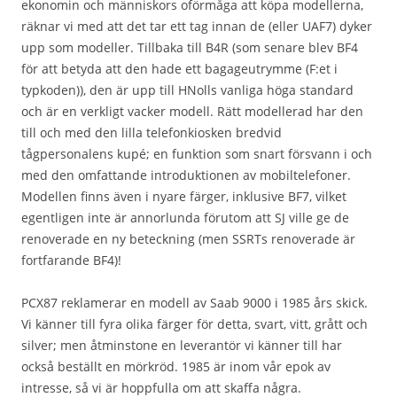
ekonomin och människors oförmåga att köpa modellerna,
räknar vi med att det tar ett tag innan de (eller UAF7) dyker
upp som modeller. Tillbaka till B4R (som senare blev BF4
för att betyda att den hade ett bagageutrymme (F:et i
typkoden)), den är upp till HNolls vanliga höga standard
och är en verkligt vacker modell. Rätt modellerad har den
till och med den lilla telefonkiosken bredvid
tågpersonalens kupé; en funktion som snart försvann i och
med den omfattande introduktionen av mobiltelefoner.
Modellen finns även i nyare färger, inklusive BF7, vilket
egentligen inte är annorlunda förutom att SJ ville ge de
renoverade en ny beteckning (men SSRTs renoverade är
fortfarande BF4)!
PCX87 reklamerar en modell av Saab 9000 i 1985 års skick.
Vi känner till fyra olika färger för detta, svart, vitt, grått och
silver; men åtminstone en leverantör vi känner till har
också beställt en mörkröd. 1985 är inom vår epok av
intresse, så vi är hoppfulla om att skaffa några.