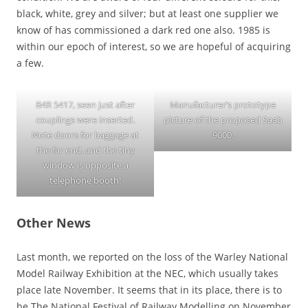
black, white, grey and silver; but at least one supplier we
know of has commissioned a dark red one also. 1985 is
within our epoch of interest, so we are hopeful of acquiring
a few.
B4R 5417, seen just after
Manufacturer’s prototype
couplings were inserted.
picture of the proposed Saab
Note doors for baggage at
9000.
the far end, and the tiny
window is opposite a
telephone booth!
Other News
Last month, we reported on the loss of the Warley National
Model Railway Exhibition at the NEC, which usually takes
place late November. It seems that in its place, there is to
be The National Festival of Railway Modelling on November