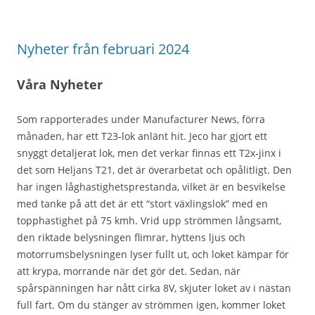
Nyheter från februari 2024
Våra Nyheter
Som rapporterades under Manufacturer News, förra
månaden, har ett T23-lok anlänt hit. Jeco har gjort ett
snyggt detaljerat lok, men det verkar finnas ett T2x-jinx i
det som Heljans T21, det är överarbetat och opålitligt. Den
har ingen låghastighetsprestanda, vilket är en besvikelse
med tanke på att det är ett “stort växlingslok” med en
topphastighet på 75 kmh. Vrid upp strömmen långsamt,
den riktade belysningen flimrar, hyttens ljus och
motorrumsbelysningen lyser fullt ut, och loket kämpar för
att krypa, morrande när det gör det. Sedan, när
spårspänningen har nått cirka 8V, skjuter loket av i nästan
full fart. Om du stänger av strömmen igen, kommer loket