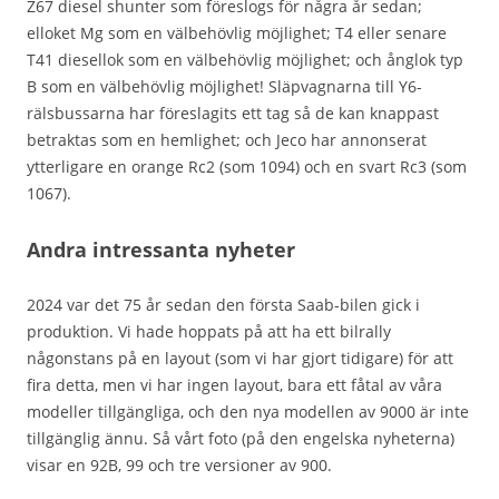
Z67 diesel shunter som föreslogs för några år sedan;
elloket Mg som en välbehövlig möjlighet; T4 eller senare
T41 diesellok som en välbehövlig möjlighet; och ånglok typ
B som en välbehövlig möjlighet! Släpvagnarna till Y6-
rälsbussarna har föreslagits ett tag så de kan knappast
betraktas som en hemlighet; och Jeco har annonserat
ytterligare en orange Rc2 (som 1094) och en svart Rc3 (som
1067).
Andra intressanta nyheter
2024 var det 75 år sedan den första Saab-bilen gick i
produktion. Vi hade hoppats på att ha ett bilrally
någonstans på en layout (som vi har gjort tidigare) för att
fira detta, men vi har ingen layout, bara ett fåtal av våra
modeller tillgängliga, och den nya modellen av 9000 är inte
tillgänglig ännu. Så vårt foto (på den engelska nyheterna)
visar en 92B, 99 och tre versioner av 900.