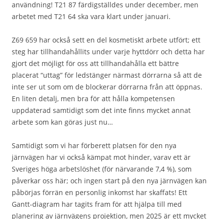
användning! T21 87 färdigställdes under december, men
arbetet med T21 64 ska vara klart under januari.
Z69 659 har också sett en del kosmetiskt arbete utfört; ett
steg har tillhandahållits under varje hyttdörr och detta har
gjort det möjligt för oss att tillhandahålla ett bättre
placerat “uttag” för ledstänger närmast dörrarna så att de
inte ser ut som om de blockerar dörrarna från att öppnas.
En liten detalj, men bra för att hålla kompetensen
uppdaterad samtidigt som det inte finns mycket annat
arbete som kan göras just nu…
Samtidigt som vi har förberett platsen för den nya
järnvägen har vi också kämpat mot hinder, varav ett är
Sveriges höga arbetslöshet (för närvarande 7,4 %), som
påverkar oss här; och ingen start på den nya järnvägen kan
påbörjas förrän en personlig inkomst har skaffats! Ett
Gantt-diagram har tagits fram för att hjälpa till med
planering av järnvägens projektion, men 2025 är ett mycket