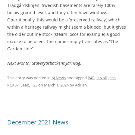
Trädgårdslinjen. Swedish basements are rarely 100%
below ground level, and they often have windows.
Operationally, this would be a ‘preserved railway’, which
within a heritage railway might seem a bit odd, but it gives
the older outline stock (steam locos for example) a good
excuse to be used. The name simply translates as “The
Garden Line”.
Next Month: Stuverydsbäckens Järnväg.
This entry was posted in
AJ News
and tagged
B4R
,
HNoll
,
Jeco
,
PCX87
,
Saab
,
T23
on
March 1, 2024
by
Adrian
.
December 2021 News