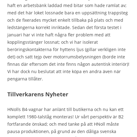
haft en arbetsbänk laddad med bitar som hade ramlat av;
med det här loket lossnade bara en uppsättning trappsteg
och de fixerades mycket enkelt tillbaka på plats och med
ledstängerna korrekt inriktade. Sedan det första testet i
januari har vi inte haft några fler problem med att
kopplingsstänger lossnat; och vi har isolerat
beröringskontakterna för hyttens ljus (gillar verkligen inte
det) och satt tejp över motorrumsbelysningen (borde inte
finnas där eftersom det inte finns någon autentisk interiör)!
Vi har dock nu beslutat att inte köpa en andra även när
pengarna tillåter.
Tillverkarens Nyheter
HNolls B4-vagnar har anlänt till butikerna och nu kan ett
komplett 1980-talståg monteras! Ur vårt perspektiv är B2
fortfarande önskad; och med tanke på att HNoll måste
pausa produktionen, på grund av den dåliga svenska