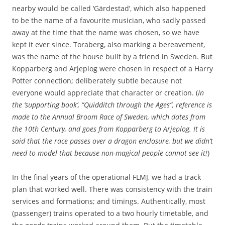
N
nearby would be called ‘Gärdestad’, which also happened
e
to be the name of a favourite musician, who sadly passed
n
e
away at the time that the name was chosen, so we have
V
kept it ever since. Toraberg, also marking a bereavement,
a
was the name of the house built by a friend in Sweden. But
l
Kopparberg and Arjeplog were chosen in respect of a Harry
l
e
Potter connection; deliberately subtle because not
y
everyone would appreciate that character or creation. (
In
R
the ‘supporting book’, “Quidditch through the Ages”, reference is
a
i
made to the Annual Broom Race of Sweden, which dates from
l
the 10th Century, and goes from Kopparberg to Arjeplog. It is
w
said that the race passes over a dragon enclosure, but we didn’t
a
need to model that because non-magical people cannot see it!
)
y
[
m
In the final years of the operational FLMJ, we had a track
e
plan that worked well. There was consistency with the train
d
services and formations; and timings. Authentically, most
i
a
(passenger) trains operated to a two hourly timetable, and
p