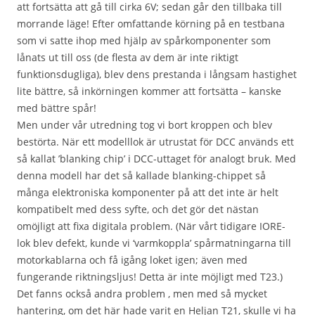
att fortsätta att gå till cirka 6V; sedan går den tillbaka till
morrande läge! Efter omfattande körning på en testbana
som vi satte ihop med hjälp av spårkomponenter som
lånats ut till oss (de flesta av dem är inte riktigt
funktionsdugliga), blev dens prestanda i långsam hastighet
lite bättre, så inkörningen kommer att fortsätta – kanske
med bättre spår!
Men under vår utredning tog vi bort kroppen och blev
bestörta. När ett modelllok är utrustat för DCC används ett
så kallat ’blanking chip’ i DCC-uttaget för analogt bruk. Med
denna modell har det så kallade blanking-chippet så
många elektroniska komponenter på att det inte är helt
kompatibelt med dess syfte, och det gör det nästan
omöjligt att fixa digitala problem. (När vårt tidigare IORE-
lok blev defekt, kunde vi ‘varmkoppla’ spårmatningarna till
motorkablarna och få igång loket igen; även med
fungerande riktningsljus! Detta är inte möjligt med T23.)
Det fanns också andra problem , men med så mycket
hantering, om det här hade varit en Heljan T21, skulle vi ha