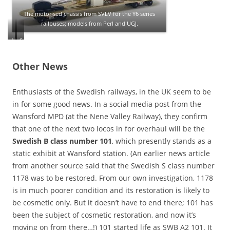
y
6
l
9
The motorised chassis from SVLV for the Y6 series
i
6
railbuses; models from Perl and UGJ.
k
5
e
9
V
S
t
.
o
a
h
l
a
Other News
e
v
b
b
o
9
r
2
0
Enthusiasts of the Swedish railways, in the UK seem to be
i
4
0
in for some good news. In a social media post from the
g
0
C
Wansford MPD (at the Nene Valley Railway), they confirm
h
G
a
that one of the next two locos in for overhaul will be the
t
L
b
y
S
r
Swedish B class number 101
, which presently stands as a
e
e
i
static exhibit at Wansford station. (An earlier news article
l
d
o
from another source said that the Swedish S class number
l
a
l
o
1178 was to be restored. From our own investigation, 1178
n
e
w
a
t
is in much poorer condition and its restoration is likely to
o
n
a
be cosmetic only. But it doesn’t have to end there; 101 has
n
d
n
been the subject of cosmetic restoration, and now it’s
e
E
d
s
s
C
moving on from there…!) 101 started life as SWB A2 101. It