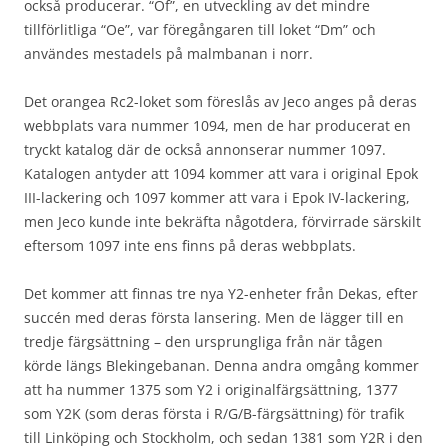
också producerar. “Of”, en utveckling av det mindre
tillförlitliga “Oe”, var föregångaren till loket “Dm” och
användes mestadels på malmbanan i norr.
Det orangea Rc2-loket som föreslås av Jeco anges på deras
webbplats vara nummer 1094, men de har producerat en
tryckt katalog där de också annonserar nummer 1097.
Katalogen antyder att 1094 kommer att vara i original Epok
III-lackering och 1097 kommer att vara i Epok IV-lackering,
men Jeco kunde inte bekräfta någotdera, förvirrade särskilt
eftersom 1097 inte ens finns på deras webbplats.
Det kommer att finnas tre nya Y2-enheter från Dekas, efter
succén med deras första lansering. Men de lägger till en
tredje färgsättning – den ursprungliga från när tågen
körde längs Blekingebanan. Denna andra omgång kommer
att ha nummer 1375 som Y2 i originalfärgsättning, 1377
som Y2K (som deras första i R/G/B-färgsättning) för trafik
till Linköping och Stockholm, och sedan 1381 som Y2R i den