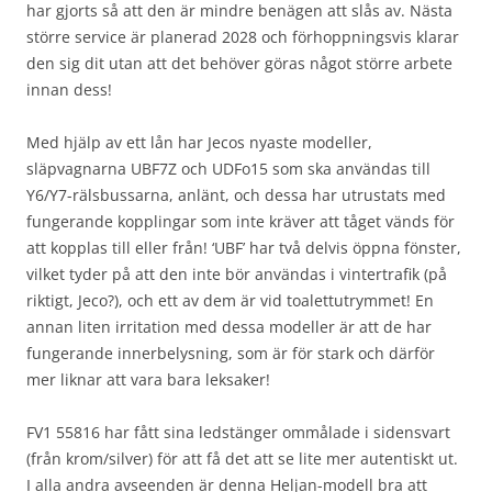
har gjorts så att den är mindre benägen att slås av. Nästa
större service är planerad 2028 och förhoppningsvis klarar
den sig dit utan att det behöver göras något större arbete
innan dess!
Med hjälp av ett lån har Jecos nyaste modeller,
släpvagnarna UBF7Z och UDFo15 som ska användas till
Y6/Y7-rälsbussarna, anlänt, och dessa har utrustats med
fungerande kopplingar som inte kräver att tåget vänds för
att kopplas till eller från! ‘UBF’ har två delvis öppna fönster,
vilket tyder på att den inte bör användas i vintertrafik (på
riktigt, Jeco?), och ett av dem är vid toalettutrymmet! En
annan liten irritation med dessa modeller är att de har
fungerande innerbelysning, som är för stark och därför
mer liknar att vara bara leksaker!
FV1 55816 har fått sina ledstänger ommålade i sidensvart
(från krom/silver) för att få det att se lite mer autentiskt ut.
I alla andra avseenden är denna Heljan-modell bra att