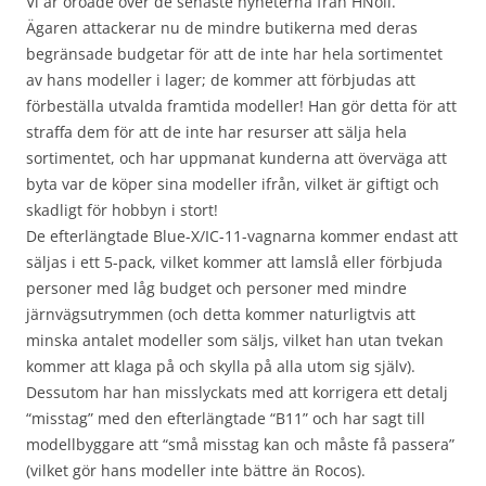
Vi är oroade över de senaste nyheterna från HNoll.
Ägaren attackerar nu de mindre butikerna med deras
begränsade budgetar för att de inte har hela sortimentet
av hans modeller i lager; de kommer att förbjudas att
förbeställa utvalda framtida modeller! Han gör detta för att
straffa dem för att de inte har resurser att sälja hela
sortimentet, och har uppmanat kunderna att överväga att
byta var de köper sina modeller ifrån, vilket är giftigt och
skadligt för hobbyn i stort!
De efterlängtade Blue-X/IC-11-vagnarna kommer endast att
säljas i ett 5-pack, vilket kommer att lamslå eller förbjuda
personer med låg budget och personer med mindre
järnvägsutrymmen (och detta kommer naturligtvis att
minska antalet modeller som säljs, vilket han utan tvekan
kommer att klaga på och skylla på alla utom sig själv).
Dessutom har han misslyckats med att korrigera ett detalj
“misstag” med den efterlängtade “B11” och har sagt till
modellbyggare att “små misstag kan och måste få passera”
(vilket gör hans modeller inte bättre än Rocos).