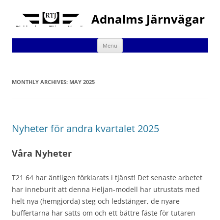
Adnalms Järnvägar
Skip
Menu
to
content
MONTHLY ARCHIVES:
MAY 2025
Nyheter för andra kvartalet 2025
Våra Nyheter
T21 64 har äntligen förklarats i tjänst! Det senaste arbetet
har inneburit att denna Heljan-modell har utrustats med
helt nya (hemgjorda) steg och ledstänger, de nyare
buffertarna har satts om och ett bättre fäste för tutaren