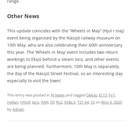
range.
Other News
This update coincides with the “Wheels in May” (Hjul I maj)
event being organised by the Nässjö railway museum on
10th May, who are also celebrating their 60th anniversary
this year. The ‘Wheels in May’ event includes two return
workings to Eksjö behind a steam loco, and other events
are being planned. Furthermore, 10th May is separately,
the day of the Nässjö Street Festival, so an interesting day
especially to visit the town!
This entry was posted in
AJ News
and tagged
Dekas
,
El.15
,
Fv1
,
Heljan
,
HNoll
,
Jeco
,
NMJ
,
Of
,
Rc2
,
SV&LV
,
T21 64
,
Y2
on
May 6, 2025
by
Adrian
.