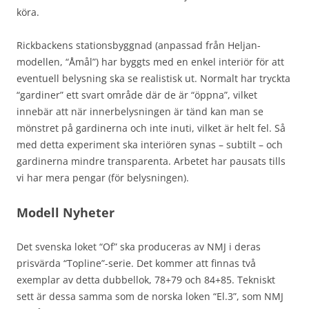
köra.
Rickbackens stationsbyggnad (anpassad från Heljan-
modellen, “Åmål”) har byggts med en enkel interiör för att
eventuell belysning ska se realistisk ut. Normalt har tryckta
“gardiner” ett svart område där de är “öppna”, vilket
innebär att när innerbelysningen är tänd kan man se
mönstret på gardinerna och inte inuti, vilket är helt fel. Så
med detta experiment ska interiören synas – subtilt – och
gardinerna mindre transparenta. Arbetet har pausats tills
vi har mera pengar (för belysningen).
Modell Nyheter
Det svenska loket “Of” ska produceras av NMJ i deras
prisvärda “Topline”-serie. Det kommer att finnas två
exemplar av detta dubbellok, 78+79 och 84+85. Tekniskt
sett är dessa samma som de norska loken “El.3”, som NMJ