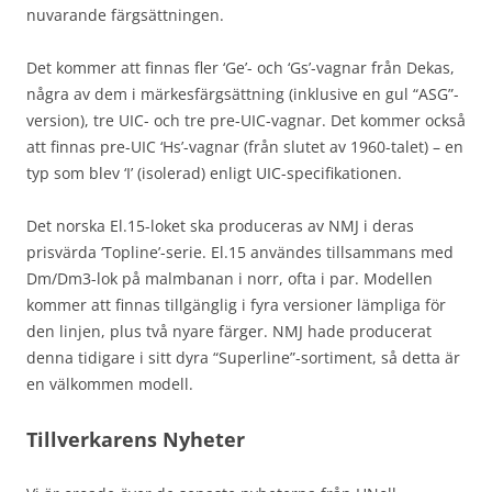
nuvarande färgsättningen.
Det kommer att finnas fler ‘Ge’- och ‘Gs’-vagnar från Dekas,
några av dem i märkesfärgsättning (inklusive en gul “ASG”-
version), tre UIC- och tre pre-UIC-vagnar. Det kommer också
att finnas pre-UIC ‘Hs’-vagnar (från slutet av 1960-talet) – en
typ som blev ‘I’ (isolerad) enligt UIC-specifikationen.
Det norska El.15-loket ska produceras av NMJ i deras
prisvärda ‘Topline’-serie. El.15 användes tillsammans med
Dm/Dm3-lok på malmbanan i norr, ofta i par. Modellen
kommer att finnas tillgänglig i fyra versioner lämpliga för
den linjen, plus två nyare färger. NMJ hade producerat
denna tidigare i sitt dyra “Superline”-sortiment, så detta är
en välkommen modell.
Tillverkarens Nyheter