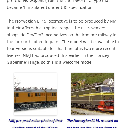
pre-UIC ‘Hs’ wagons (from the late 1960s) – a type that
became ‘I’ (insulated) under UIC specification.
The Norwegian El.15 locomotive is to be produced by NMJ
in their affordable ‘Topline’ range. The El.15 worked
alongside Dm/Dm3 locomotives on the iron ore railway in
the far north, often in pairs. The model will be available in
four versions suitable for that line, plus two more recent
liveries. NMJ had produced this earlier in their pricey
‘Superline’ range, so this is a welcome model.
NMJ pre-production photo of their
The Norwegian El.15, as used on