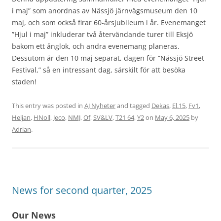
i maj” som anordnas av Nässjö järnvägsmuseum den 10
maj, och som också firar 60-årsjubileum i år. Evenemanget
”Hjul i maj” inkluderar två återvändande turer till Eksjö
bakom ett ånglok, och andra evenemang planeras.
Dessutom är den 10 maj separat, dagen för “Nässjö Street
Festival,” så en intressant dag, särskilt för att besöka
staden!
This entry was posted in
AJ Nyheter
and tagged
Dekas
,
El.15
,
Fv1
,
Heljan
,
HNoll
,
Jeco
,
NMJ
,
Of
,
SV&LV
,
T21 64
,
Y2
on
May 6, 2025
by
Adrian
.
News for second quarter, 2025
Our News