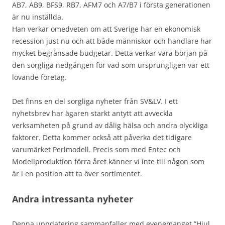
AB7, AB9, BFS9, RB7, AFM7 och A7/B7 i första generationen
är nu inställda.
Han verkar omedveten om att Sverige har en ekonomisk
recession just nu och att både människor och handlare har
mycket begränsade budgetar. Detta verkar vara början på
den sorgliga nedgången för vad som ursprungligen var ett
lovande företag.
Det finns en del sorgliga nyheter från SV&LV. I ett
nyhetsbrev har ägaren starkt antytt att avveckla
verksamheten på grund av dålig hälsa och andra olyckliga
faktorer. Detta kommer också att påverka det tidigare
varumärket Perlmodell. Precis som med Entec och
Modellproduktion förra året känner vi inte till någon som
är i en position att ta över sortimentet.
Andra intressanta nyheter
Denna uppdatering sammanfaller med evenemanget ”Hjul