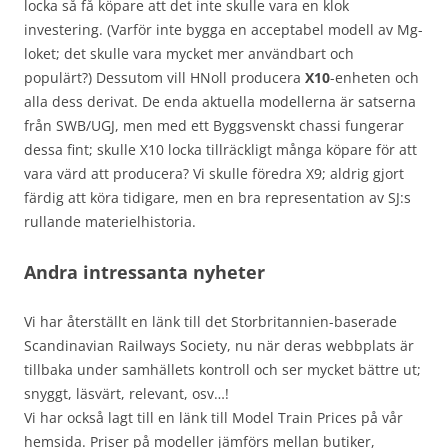
locka så få köpare att det inte skulle vara en klok
investering. (Varför inte bygga en acceptabel modell av Mg-
loket; det skulle vara mycket mer användbart och
populärt?) Dessutom vill HNoll producera
X10
-enheten och
alla dess derivat. De enda aktuella modellerna är satserna
från SWB/UGJ, men med ett Byggsvenskt chassi fungerar
dessa fint; skulle X10 locka tillräckligt många köpare för att
vara värd att producera? Vi skulle föredra X9; aldrig gjort
färdig att köra tidigare, men en bra representation av SJ:s
rullande materielhistoria.
Andra intressanta nyheter
Vi har återställt en länk till det Storbritannien-baserade
Scandinavian Railways Society, nu när deras webbplats är
tillbaka under samhällets kontroll och ser mycket bättre ut;
snyggt, läsvärt, relevant, osv…!
Vi har också lagt till en länk till Model Train Prices på vår
hemsida. Priser på modeller jämförs mellan butiker,