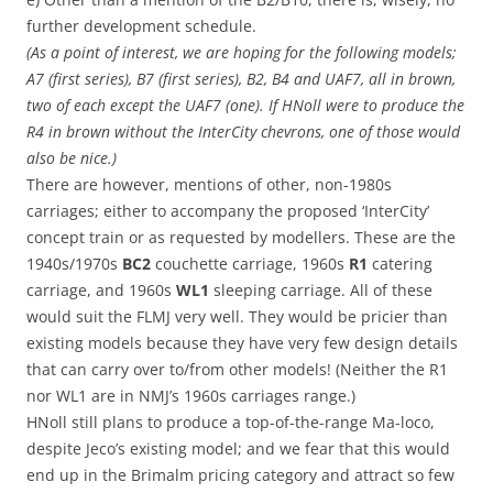
further development schedule.
(As a point of interest, we are hoping for the following models;
A7 (first series), B7 (first series), B2, B4 and UAF7, all in brown,
two of each except the UAF7 (one). If HNoll were to produce the
R4 in brown without the InterCity chevrons, one of those would
also be nice.)
There are however, mentions of other, non-1980s
carriages; either to accompany the proposed ‘InterCity’
concept train or as requested by modellers. These are the
1940s/1970s
BC2
couchette carriage, 1960s
R1
catering
carriage, and 1960s
WL1
sleeping carriage. All of these
would suit the FLMJ very well. They would be pricier than
existing models because they have very few design details
that can carry over to/from other models! (Neither the R1
nor WL1 are in NMJ’s 1960s carriages range.)
HNoll still plans to produce a top-of-the-range Ma-loco,
despite Jeco’s existing model; and we fear that this would
end up in the Brimalm pricing category and attract so few