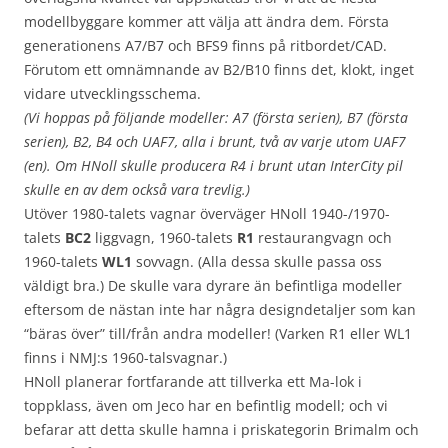
modellbyggare kommer att välja att ändra dem. Första
generationens A7/B7 och BFS9 finns på ritbordet/CAD.
Förutom ett omnämnande av B2/B10 finns det, klokt, inget
vidare utvecklingsschema.
(Vi hoppas på följande modeller: A7 (första serien), B7 (första
serien), B2, B4 och UAF7, alla i brunt, två av varje utom UAF7
(en). Om HNoll skulle producera R4 i brunt utan InterCity pil
skulle en av dem också vara trevlig.)
Utöver 1980-talets vagnar överväger HNoll 1940-/1970-
talets
BC2
liggvagn, 1960-talets
R1
restaurangvagn och
1960-talets
WL1
sovvagn. (Alla dessa skulle passa oss
väldigt bra.) De skulle vara dyrare än befintliga modeller
eftersom de nästan inte har några designdetaljer som kan
“bäras över” till/från andra modeller! (Varken R1 eller WL1
finns i NMJ:s 1960-talsvagnar.)
HNoll planerar fortfarande att tillverka ett Ma-lok i
toppklass, även om Jeco har en befintlig modell; och vi
befarar att detta skulle hamna i priskategorin Brimalm och